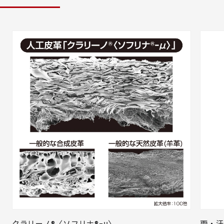
クラリーノ®〈ソフリナ®ｰμ〉
雨・汗