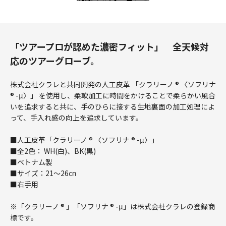
「ツアープロが認めた濃密フィット」 全天候対
応のツアーグローブ。
株式会社クラレと共同開発の人工皮革 「クラリーノ ® 〈ソフリナ
® -μ〉」 を使用し、柔軟加工に時間をかけることで柔らかい風合
いを追求すると共に、手のひらに接する生地裏面の加工処理によ
って、手入れ感の向上を追求しています。
■人工皮革「クラリーノ ® 〈ソフリナ ® -μ〉」
■全2色： WH(白)、BK(黒)
■ベトナム製
■サイズ：21～26㎝
■右手用
※「クラリーノ ® 」「ソフリナ ® -μ」は株式会社クラレの登録商
標です。