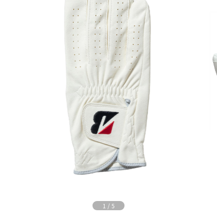
1
/
5