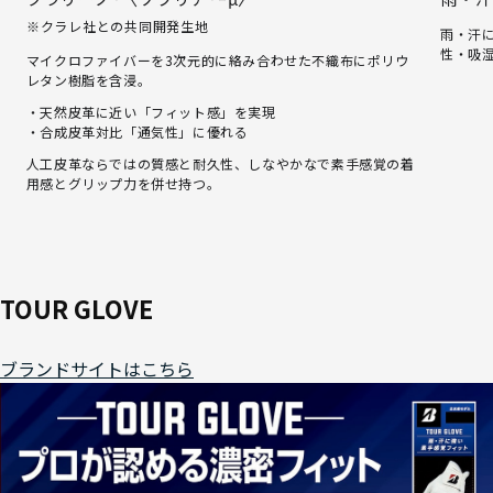
※クラレ社との共同開発生地
雨・汗
性・吸
マイクロファイバーを3次元的に絡み合わせた不織布にポリウ
レタン樹脂を含浸。
・天然皮革に近い「フィット感」を実現
・合成皮革対比「通気性」に優れる
人工皮革ならではの質感と耐久性、しなやかなで素手感覚の着
用感とグリップ力を併せ持つ。
TOUR GLOVE
ブランドサイトはこちら