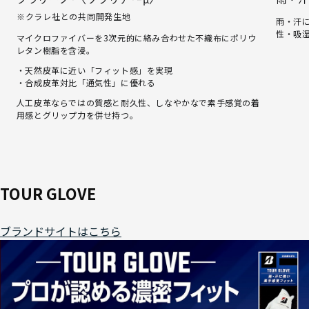
※クラレ社との共同開発生地
雨・汗
性・吸
マイクロファイバーを3次元的に絡み合わせた不織布にポリウ
レタン樹脂を含浸。
・天然皮革に近い「フィット感」を実現
・合成皮革対比「通気性」に優れる
人工皮革ならではの質感と耐久性、しなやかなで素手感覚の着
用感とグリップ力を併せ持つ。
TOUR GLOVE
ブランドサイトはこちら