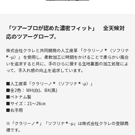
「ツアープロが認めた濃密フィット」 全天候対
応のツアーグローブ。
株式会社クラレと共同開発の人工皮革 「クラリーノ ® 〈ソフリナ
® -μ〉」 を使用し、柔軟加工に時間をかけることで柔らかい風合
いを追求すると共に、手のひらに接する生地裏面の加工処理によ
って、手入れ感の向上を追求しています。
■人工皮革「クラリーノ ® 〈ソフリナ ® -μ〉」
■全2色： WH(白)、BK(黒)
■ベトナム製
■サイズ：21～26㎝
■右手用
※「クラリーノ ® 」「ソフリナ ® -μ」は株式会社クラレの登録商
標です。