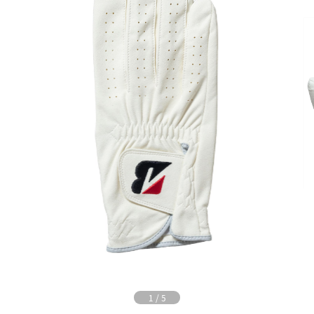
1
/
5