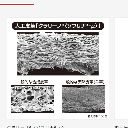
クラリーノ®〈ソフリナ®ｰμ〉
雨・汗