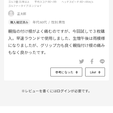
ゴルフ歴
:31年以上
平均スコア
:90～99
ヘッドスピード
:40～44m/s
ゴルファータイプ
:エンジョイ
正太郎
年代:
60代
性別:
男性
親指の付け根がよく痛むのですが、今回試しで３枚購
入。早速ラウンドで使用しました、生憎午後は雨模様
になりましたが、グリップ力も良く親指付け根の痛み
もなく良かったです。
参考になった
0
Like!
0
※レビューを書くには
ログイン
が必要です。