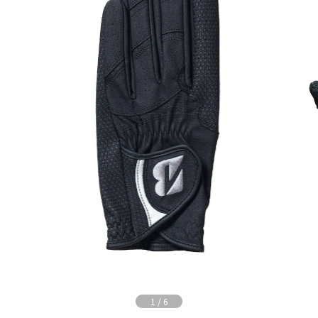
1
/
6