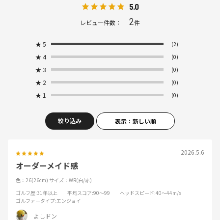
5.0
2
レビュー件数：
件
★
5
(2)
★
4
(0)
★
3
(0)
★
2
(0)
★
1
(0)
絞り込み
表示：新しい順
2026.5.6
オーダーメイド感
色：26(26cm)
サイズ：WR(白/赤)
ゴルフ歴
:31年以上
平均スコア
:90～99
ヘッドスピード
:40～44m/s
ゴルファータイプ
:エンジョイ
よしドン