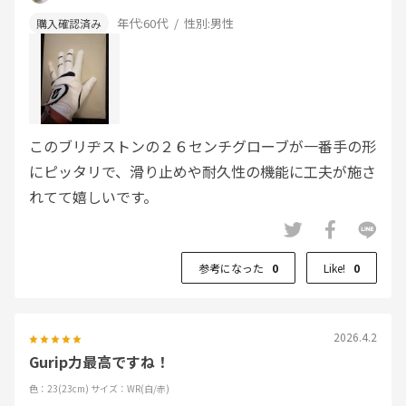
年代:
60代
性別:
男性
このブリヂストンの２６センチグローブが一番手の形
にピッタリで、滑り止めや耐久性の機能に工夫が施さ
れてて嬉しいです。
参考になった
0
Like!
0
2026.4.2
Gurip力最高ですね！
色：23(23cm)
サイズ：WR(白/赤)