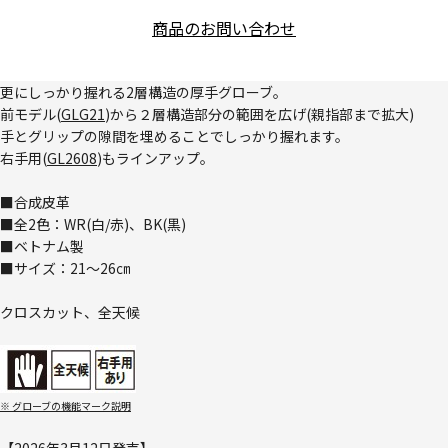
商品のお問い合わせ
更にしっかり握れる2層構造の厚手グローブ。
前モデル(
GLG21
)から２層構造部分の範囲を広げ(親指部まで拡大)
手とグリップの隙間を埋めることでしっかり握れます。
右手用(
GL2608
)もラインアップ。
■合成皮革
■全2色：WR(白/赤)、BK(黒)
■ベトナム製
■サイズ：21～26㎝
クロスカット、全天候
※ グローブの機能マーク説明