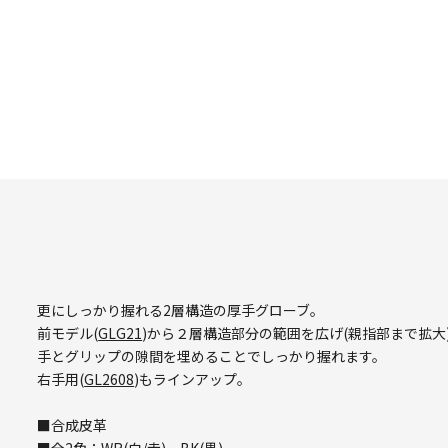
更にしっかり握れる2層構造の厚手グローブ。
前モデル(
GLG21
)から２層構造部分の範囲を広げ(親指部まで拡大
手とグリップの隙間を埋めることでしっかり握れます。
右手用(
GL2608
)もラインアップ。
■合成皮革
■全2色：WR(白/赤)、BK(黒)