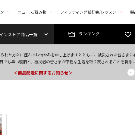
トン
ニュース/読み物
フィッティング試打会/レッスン
製
ランキング
インストア商品一覧
今なら新規会員登録で1,000円OFFクーポンプレゼント！
なられた方々に謹んでお悔やみを申し上げますとともに、被災された皆さまに
＜商品配送に関するお知らせ＞
日でも早い復旧と、被災者の皆さまが平穏な生活を取り戻されることを祈念
＜夏季休暇中のご注文・発送・お問い合わせ＞