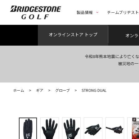
製品情報
チームブリヂス
オンライン
ストア トップ
オンラ
令和8年熊本地震により亡く
被災地の一
ホーム
>
ギア
>
グローブ
>
STRONG DUAL