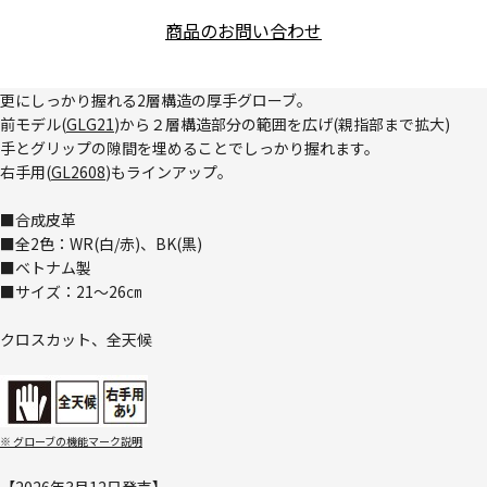
商品のお問い合わせ
更にしっかり握れる2層構造の厚手グローブ。
前モデル(
GLG21
)から２層構造部分の範囲を広げ(親指部まで拡大)
手とグリップの隙間を埋めることでしっかり握れます。
右手用(
GL2608
)もラインアップ。
■合成皮革
■全2色：WR(白/赤)、BK(黒)
■ベトナム製
■サイズ：21～26㎝
クロスカット、全天候
※ グローブの機能マーク説明