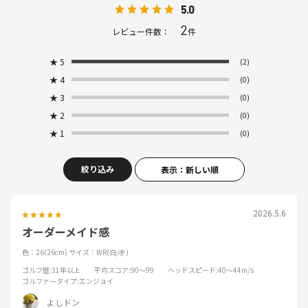
5.0
2
レビュー件数：
件
★
5
(2)
★
4
(0)
★
3
(0)
★
2
(0)
★
1
(0)
絞り込み
表示：新しい順
2026.5.6
オーダーメイド感
色：26(26cm)
サイズ：WR(白/赤)
ゴルフ歴
:31年以上
平均スコア
:90～99
ヘッドスピード
:40～44m/s
ゴルファータイプ
:エンジョイ
よしドン