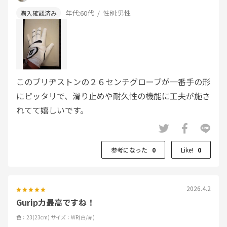
年代:
60代
性別:
男性
このブリヂストンの２６センチグローブが一番手の形
にピッタリで、滑り止めや耐久性の機能に工夫が施さ
れてて嬉しいです。
参考になった
0
Like!
0
2026.4.2
Gurip力最高ですね！
色：23(23cm)
サイズ：WR(白/赤)