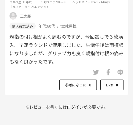
ゴルフ歴
:31年以上
平均スコア
:90～99
ヘッドスピード
:40～44m/s
ゴルファータイプ
:エンジョイ
正太郎
年代:
60代
性別:
男性
親指の付け根がよく痛むのですが、今回試しで３枚購
入。早速ラウンドで使用しました、生憎午後は雨模様
になりましたが、グリップ力も良く親指付け根の痛み
もなく良かったです。
参考になった
0
Like!
0
※レビューを書くには
ログイン
が必要です。