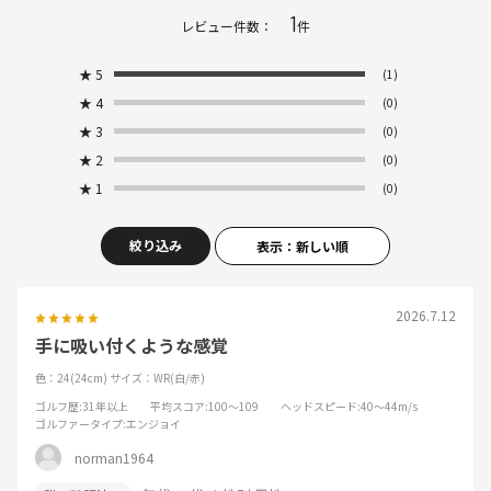
1
レビュー件数：
件
★
5
(1)
★
4
(0)
★
3
(0)
★
2
(0)
★
1
(0)
絞り込み
表示：新しい順
2026.7.12
手に吸い付くような感覚
色：24(24cm)
サイズ：WR(白/赤)
ゴルフ歴
:31年以上
平均スコア
:100～109
ヘッドスピード
:40～44m/s
ゴルファータイプ
:エンジョイ
norman1964