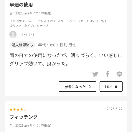
早速の使用
色：23(23cm)
サイズ：WH(白)
ゴルフ歴
:3～5年
平均スコア
:80～89
ヘッドスピード
:45～49m/s
ゴルファータイプ
:アクティブ
ブリブリ
年代:
40代
性別:
男性
雨の日での使用になったが、滑りづらく、いい感じに
グリップ効いて、良かった。
参考になった
0
Like!
0
2026.6.22
フィッテング
色：23(23cm)
サイズ：WH(白)