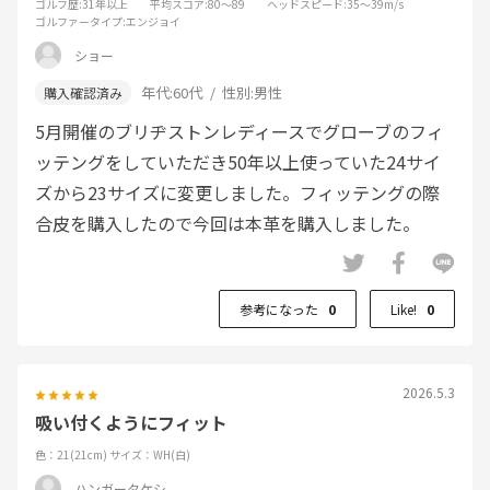
ゴルフ歴
:31年以上
平均スコア
:80～89
ヘッドスピード
:35～39m/s
ゴルファータイプ
:エンジョイ
ショー
年代:
60代
性別:
男性
5月開催のブリヂストンレディースでグローブのフィ
ッテングをしていただき50年以上使っていた24サイ
ズから23サイズに変更しました。フィッテングの際
合皮を購入したので今回は本革を購入しました。
参考になった
0
Like!
0
2026.5.3
吸い付くようにフィット
色：21(21cm)
サイズ：WH(白)
ハンガータケシ