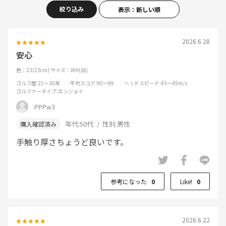
絞り込み
表示：新しい順
2026.6.28
安心
色：23(23cm)
サイズ：WH(白)
ゴルフ歴
:21～30年
平均スコア
:90～99
ヘッドスピード
:45～49m/s
ゴルファータイプ
:エンジョイ
PPPw3
年代:
50代
性別:
男性
手触り厚さちょうど良いです。
参考になった
0
Like!
0
2026.6.22