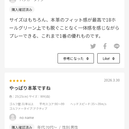
サイズはもちろん、本革のフィット感が最高で18ホ
ールグリーン上でも脱ぐことなく一体感を感じながら
プレーできる、これまで1番の優れものです。
参考になった
0
Like!
0
2026.3.30
やっぱり本革ですね
色：25(25cm)
サイズ：WH(白)
ゴルフ歴
:31年以上
平均スコア
:90～99
ヘッドスピード
:35～39m/s
ゴルファータイプ
:アクティブ
no name
年代:
70代～
性別:
男性