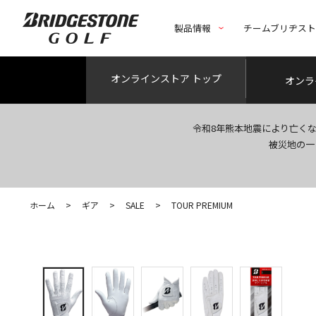
製品情報
チームブリヂス
オンライン
ストア トップ
オンラ
令和8年熊本地震により亡く
被災地の一
ホーム
>
ギア
>
SALE
>
TOUR PREMIUM