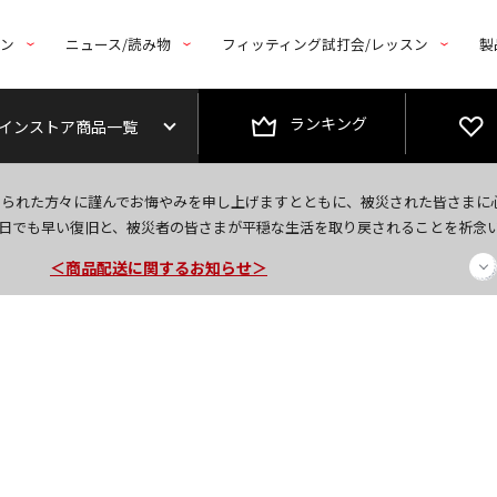
トン
ニュース/読み物
フィッティング試打会/レッスン
製
ランキング
インストア商品一覧
今なら新規会員登録で1,000円OFFクーポンプレゼント！
なられた方々に謹んでお悔やみを申し上げますとともに、被災された皆さまに
＜商品配送に関するお知らせ＞
日でも早い復旧と、被災者の皆さまが平穏な生活を取り戻されることを祈念
＜夏季休暇中のご注文・発送・お問い合わせ＞