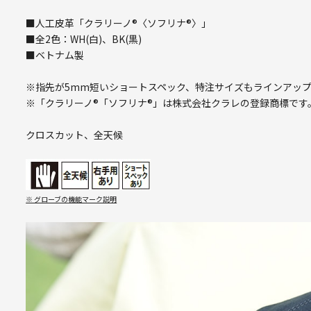
■人工皮革「クラリーノ®〈ソフリナ®〉」
■全2色：WH(白)、BK(黒)
■ベトナム製
※指先が5mm短いショートスペック、特注サイズもラインアッ
※「クラリーノ®「ソフリナ®」は株式会社クラレの登録商標です
クロスカット、全天候
※ グローブの機能マーク説明