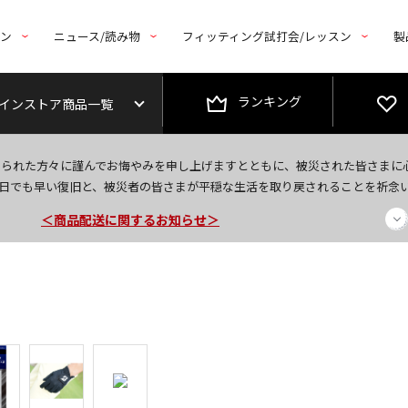
トン
ニュース/読み物
フィッティング試打会/レッスン
製
ランキング
インストア商品一覧
今なら新規会員登録で1,000円OFFクーポンプレゼント！
なられた方々に謹んでお悔やみを申し上げますとともに、被災された皆さまに
＜商品配送に関するお知らせ＞
日でも早い復旧と、被災者の皆さまが平穏な生活を取り戻されることを祈念
＜夏季休暇中のご注文・発送・お問い合わせ＞