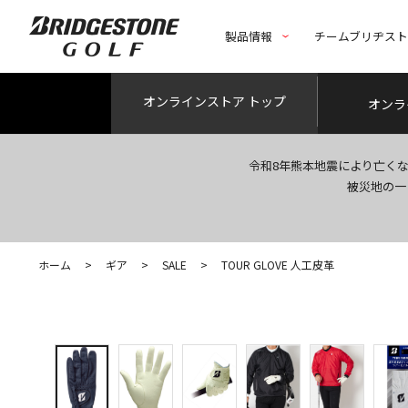
製品情報
チームブリヂス
オンライン
ストア トップ
オンラ
令和8年熊本地震により亡く
被災地の一
ホーム
>
ギア
>
SALE
>
TOUR GLOVE 人工皮革