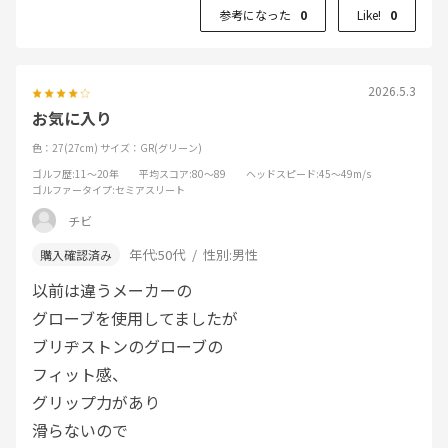
参考になった
0
Like!
0
2026.5.3
お気に入り
色：27(27cm)
サイズ：GR(グリーン)
ゴルフ歴
:11～20年
平均スコア
:80～89
ヘッドスピード
:45～49m/s
ゴルファータイプ
:セミアスリート
チビ
年代:
50代
性別:
男性
以前は違うメーカーの
グローブを使用してましたが
ブリヂストンのグローブの
フィット感、
グリップ力があり
滑らないので