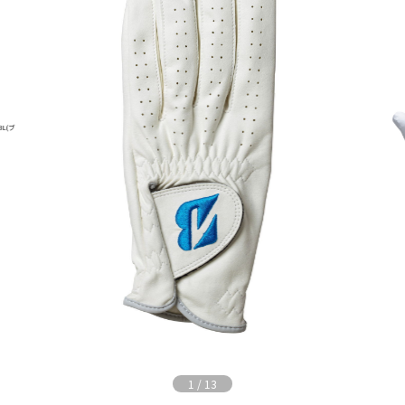
1
/
13