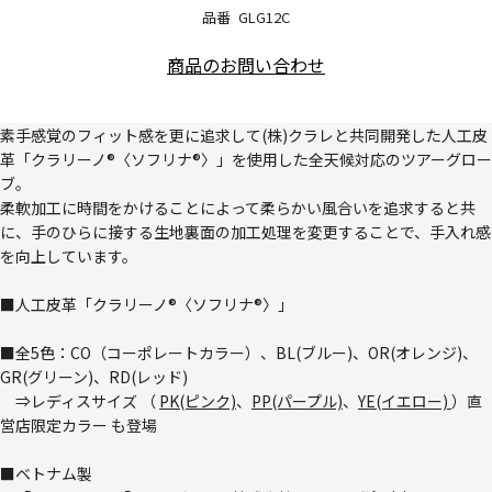
品番
GLG12C
商品のお問い合わせ
素手感覚のフィット感を更に追求して(株)クラレと共同開発した人工皮
革「クラリーノ®〈ソフリナ®〉」を使用した全天候対応のツアーグロー
ブ。
柔軟加工に時間をかけることによって柔らかい風合いを追求すると共
に、手のひらに接する生地裏面の加工処理を変更することで、手入れ感
を向上しています。
■人工皮革「クラリーノ®〈ソフリナ®〉」
■全5色：CO（コーポレートカラー）、BL(ブルー)、OR(オレンジ)、
GR(グリーン)、RD(レッド)
⇒レディスサイズ （
PK(ピンク)
、
PP(パープル)
、
YE(イエロー)
）直
営店限定カラー も登場
■ベトナム製