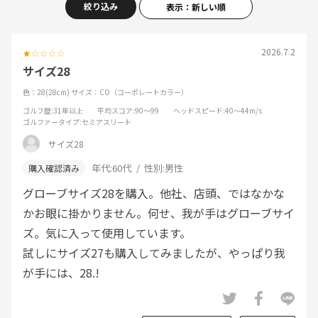
絞り込み
表示：新しい順
2026.7.2
サイズ28
色：28(28cm)
サイズ：CO（コーポレートカラー）
ゴルフ歴
:31年以上
平均スコア
:90～99
ヘッドスピード
:40～44m/s
ゴルファータイプ
:セミアスリート
サイズ28
年代:
60代
性別:
男性
グローブサイズ28を購入。他社、店頭、ではなかな
かお眼に掛かりません。何せ、我が手はグローブサイ
ズ。気に入って使用しています。
試しにサイズ27も購入してみましたが、やっぱり我
が手には、28.!