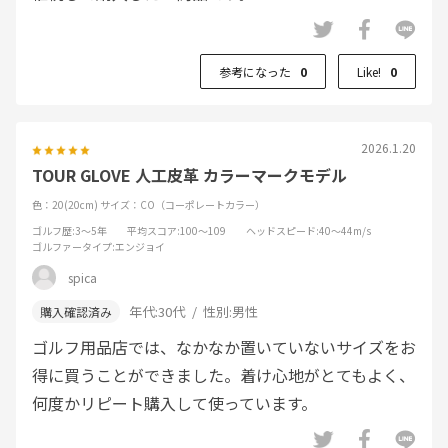
参考になった
0
Like!
0
2026.1.20
TOUR GLOVE 人工皮革 カラーマークモデル
色：20(20cm)
サイズ：CO（コーポレートカラー）
ゴルフ歴
:3～5年
平均スコア
:100～109
ヘッドスピード
:40～44m/s
ゴルファータイプ
:エンジョイ
spica
年代:
30代
性別:
男性
ゴルフ用品店では、なかなか置いていないサイズをお
得に買うことができました。着け心地がとてもよく、
何度かリピート購入して使っています。