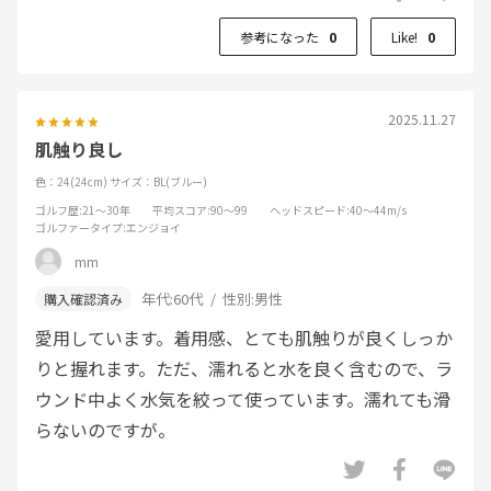
参考になった
0
Like!
0
2025.11.27
肌触り良し
色：24(24cm)
サイズ：BL(ブルー)
ゴルフ歴
:21～30年
平均スコア
:90～99
ヘッドスピード
:40～44m/s
ゴルファータイプ
:エンジョイ
mm
年代:
60代
性別:
男性
愛用しています。着用感、とても肌触りが良くしっか
りと握れます。ただ、濡れると水を良く含むので、ラ
ウンド中よく水気を絞って使っています。濡れても滑
らないのですが。