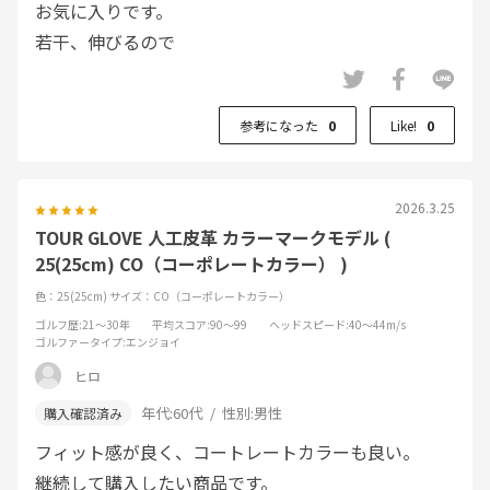
お気に入りです。
若干、伸びるので
ワンサイズ下のサイズを
購入しています。
参考になった
0
Like!
0
2026.3.25
TOUR GLOVE 人工皮革 カラーマークモデル (
25(25cm) CO（コーポレートカラー） )
色：25(25cm)
サイズ：CO（コーポレートカラー）
ゴルフ歴
:21～30年
平均スコア
:90～99
ヘッドスピード
:40～44m/s
ゴルファータイプ
:エンジョイ
ヒロ
年代:
60代
性別:
男性
フィット感が良く、コートレートカラーも良い。
継続して購入したい商品です。