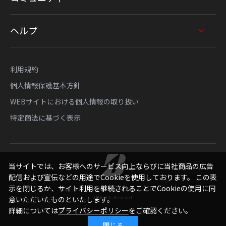
ヘルプ
利用規約
個人情報保護基本方針
WEBサイトにおける個人情報の取り扱い
特定商法に基づく表示
当サイトでは、お客様へのサービス向上ならびに当社商品の広告
配信および宣伝などの用途でCookieを使用しております。 この表
示を閉じるか、サイト利用を継続されることでCookieの使用に同
Copyright © Bridgestone Sports Sales Japan Co., Ltd.
All Rights Reserved.
意いただいたものといたします。
詳細については
プライバシーポリシー
をご確認ください。
閉じる