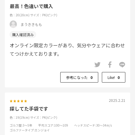
最高！色違いで購入
色：20(20cm)
サイズ：PK(ピンク)
まうききもも
オンライン限定カラーがあり、気分やウェアに合わせ
てつけかえております。
参考になった
0
Like!
0
2025.2.21
探してた手袋です
色：19(19cm)
サイズ：PK(ピンク)
ゴルフ歴
:3～5年
平均スコア
:100～109
ヘッドスピード
:30～34m/s
ゴルファータイプ
:エンジョイ