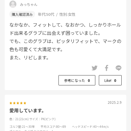
みっちゃん
年代:
50代
性別:
女性
なかなか、フィットして、なおかつ、しっかりホール
ド出来るグラブに出会えず困っていました。
でも、このグラブは、ピッタリフィットで、マークの
色も可愛くて大満足です。
また、リピします。
参考になった
0
Like!
0
2025.2.9
愛用しています。
色：21(21cm)
サイズ：PK(ピンク)
ゴルフ歴
:21～30年
平均スコア
:80～89
ヘッドスピード
:40～44m/s