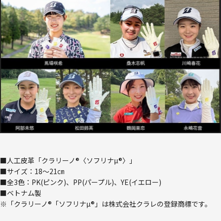
■人工皮革「クラリーノ®〈ソフリナμ®〉」
■サイズ：18～21㎝
■全3色：PK(ピンク)、PP(パープル)、YE(イエロー)
■ベトナム製
※「クラリーノ®「ソフリナμ®」は株式会社クラレの登録商標です。