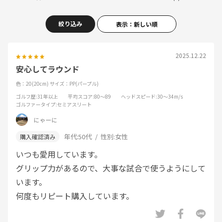
絞り込み
表示：新しい順
2025.12.22
安心してラウンド
色：20(20cm)
サイズ：PP(パープル)
ゴルフ歴
:31年以上
平均スコア
:80～89
ヘッドスピード
:30～34m/s
ゴルファータイプ
:セミアスリート
にゃーに
年代:
50代
性別:
女性
いつも愛用しています。
グリップ力があるので、大事な試合で使うようにして
います。
何度もリピート購入しています。