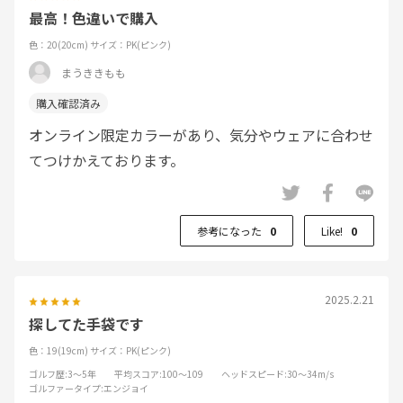
最高！色違いで購入
色：20(20cm)
サイズ：PK(ピンク)
まうききもも
オンライン限定カラーがあり、気分やウェアに合わせ
てつけかえております。
参考になった
0
Like!
0
2025.2.21
探してた手袋です
色：19(19cm)
サイズ：PK(ピンク)
ゴルフ歴
:3～5年
平均スコア
:100～109
ヘッドスピード
:30～34m/s
ゴルファータイプ
:エンジョイ