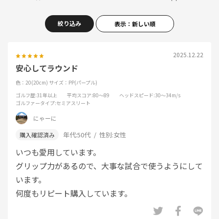
絞り込み
表示：新しい順
2025.12.22
安心してラウンド
色：20(20cm)
サイズ：PP(パープル)
ゴルフ歴
:31年以上
平均スコア
:80～89
ヘッドスピード
:30～34m/s
ゴルファータイプ
:セミアスリート
にゃーに
年代:
50代
性別:
女性
いつも愛用しています。
グリップ力があるので、大事な試合で使うようにして
います。
何度もリピート購入しています。