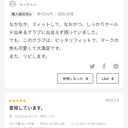
みっちゃん
年代:
50代
性別:
女性
なかなか、フィットして、なおかつ、しっかりホール
ド出来るグラブに出会えず困っていました。
でも、このグラブは、ピッタリフィットで、マークの
色も可愛くて大満足です。
また、リピします。
参考になった
0
Like!
0
2025.2.9
愛用しています。
色：21(21cm)
サイズ：PK(ピンク)
ゴルフ歴
:21～30年
平均スコア
:80～89
ヘッドスピード
:40～44m/s