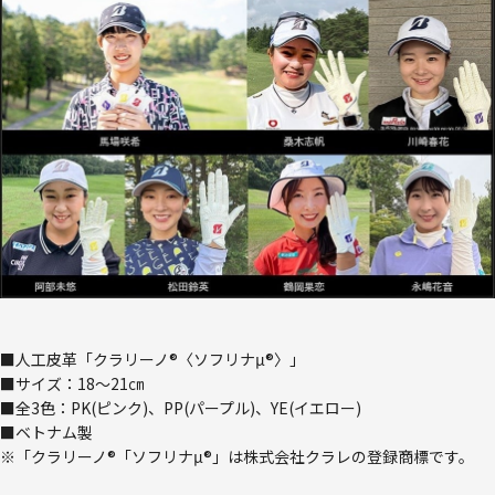
■人工皮革「クラリーノ®〈ソフリナμ®〉」
■サイズ：18～21㎝
■全3色：PK(ピンク)、PP(パープル)、YE(イエロー)
■ベトナム製
※「クラリーノ®「ソフリナμ®」は株式会社クラレの登録商標です。