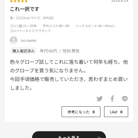
2026.6.14
これ一択です
色：23(23cm)
サイズ：WH(白)
ゴルフ歴
:21～30年
平均スコア
:80～89
ヘッドスピード
:40～44m/s
ゴルファータイプ
:アクティブ
no name
年代:
60代
性別:
男性
色々グローブ試してこれに落ち着いて何年も経ち、他
のグローブを買う気になりません。
今回手頃価格で販売していただき、思わずまとめ買い
しました。
参考になった
0
Like!
0
もっと見る