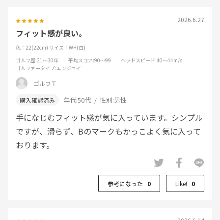
2026.6.27
フィット感が良い。
色：22(22cm)
サイズ：WH(白)
ゴルフ歴
:21～30年
平均スコア
:90～99
ヘッドスピード
:40～44m/s
ゴルファータイプ
:エンジョイ
ゴルフＴ
年代:
50代
性別:
男性
手になじむフィット感が気に入っています。シンプル
ですが、滑らず、Bのマークもかっこよく気に入って
おります。
参考になった
0
Like!
0