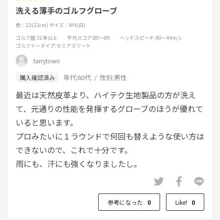
洗える薄手のゴルフグローブ
色：22(22cm)
サイズ：WH(白)
ゴルフ歴
:31年以上
平均スコア
:80～89
ヘッドスピード
:40～44m/s
ゴルファータイプ
:セミアスリート
tarrytown
年代:
60代
性別:
男性
最近は天然皮革より、ハイテク生地製品の方が洗え
て、元通りの性能を発揮するグローブのほうが優れて
いると思います。
プロみたいに１ラウンドで何回も替えような使い方は
できないので、これで十分です。
雨にも、汗にも強くなりましたし。
参考になった
0
Like!
0