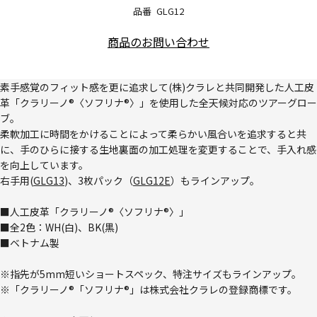
品番
GLG12
商品のお問い合わせ
素手感覚のフィット感を更に追求して(株)クラレと共同開発した人工皮
革「クラリーノ®〈ソフリナ®〉」を使用した全天候対応のツアーグロー
ブ。
柔軟加工に時間をかけることによって柔らかい風合いを追求すると共
に、手のひらに接する生地裏面の加工処理を変更することで、手入れ感
を向上しています。
右手用(
GLG13
)、3枚パック（
GLG12E
）もラインアップ。
■人工皮革「クラリーノ®〈ソフリナ®〉」
■全2色：WH(白)、BK(黒)
■ベトナム製
※指先が5mm短いショートスペック、特注サイズもラインアップ。
※「クラリーノ®「ソフリナ®」は株式会社クラレの登録商標です。