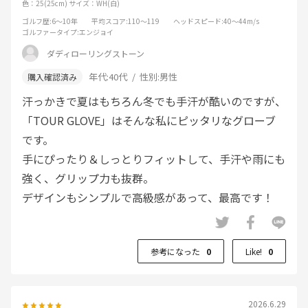
色：25(25cm)
サイズ：WH(白)
ゴルフ歴
:6～10年
平均スコア
:110～119
ヘッドスピード
:40～44m/s
ゴルファータイプ
:エンジョイ
ダディローリングストーン
年代:
40代
性別:
男性
汗っかきで夏はもちろん冬でも手汗が酷いのですが、
「TOUR GLOVE」はそんな私にピッタリなグローブ
です。
手にぴったり＆しっとりフィットして、手汗や雨にも
強く、グリップ力も抜群。
デザインもシンプルで高級感があって、最高です！
参考になった
0
Like!
0
2026.6.29