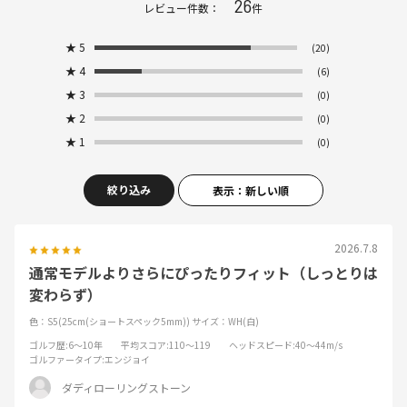
26
レビュー件数：
件
★
5
(20)
★
4
(6)
★
3
(0)
★
2
(0)
★
1
(0)
絞り込み
表示：新しい順
2026.7.8
通常モデルよりさらにぴったりフィット（しっとりは
変わらず）
色：S5(25cm(ショートスペック5mm))
サイズ：WH(白)
ゴルフ歴
:6～10年
平均スコア
:110～119
ヘッドスピード
:40～44m/s
ゴルファータイプ
:エンジョイ
ダディローリングストーン