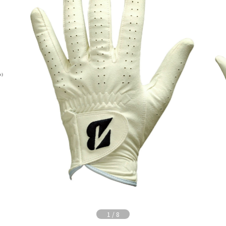
1
/
8