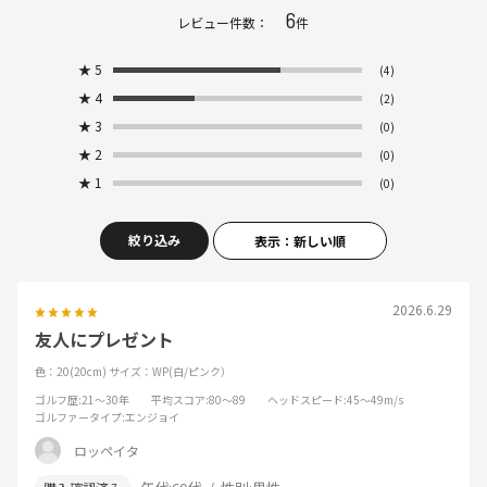
6
レビュー件数：
件
★
5
(4)
★
4
(2)
★
3
(0)
★
2
(0)
★
1
(0)
絞り込み
表示：新しい順
2026.6.29
友人にプレゼント
色：20(20cm)
サイズ：WP(白/ピンク）
ゴルフ歴
:21～30年
平均スコア
:80～89
ヘッドスピード
:45～49m/s
ゴルファータイプ
:エンジョイ
ロッペイタ