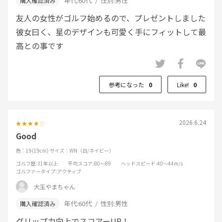
年代:
60代
性別:
男性
友人の女性がゴルフ始めるので、プレゼントしました
彼女曰く、星のデザインも可愛く手にフィットして最
高との事です
参考になった
0
Like!
0
2026.6.24
Good
色：19(19cm)
サイズ：WN（白/ネイビー）
ゴルフ歴
:31年以上
平均スコア
:80～89
ヘッドスピード
:40～44m/s
ゴルファータイプ
:アクティブ
大玉やまちゃん
年代:
60代
性別:
男性
グリップ力向上でスコアーUP！