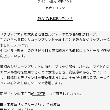
ポイント還元
0ポイント
品番
GLG27V
商品のお問い合わせ
『グリップ力』を求める女性ゴルファーの為の高機能グローブ。
手のひらへ星柄シリコーンプリントを施すことで強力なグリップ力を追
求したモデルです。
更にベルト部を手のひら側素材と直接縫製する形状によりホールド感が
向上しています。
星柄のシリコーンプリントに加え、ブリッジ部分にパールホワイト色の
エナメル素材を使用することで女性らしさ、高級感のあるデザインに
し、機能性とデザイン性を兼ね備えました。全天候仕様なので、一つ持
っているとあらゆるシーンで活躍します。
同デザインの両手用(
GLG27B
）もご用意しています。
■人工皮革「クラリーノ®」、合成皮革
■サイズ：18～21cm