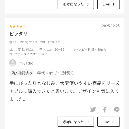
参考になった
0
Like!
1
2025.12.25
ピッタリ
色：19(19cm)
サイズ：WN（白/ネイビー）
ゴルフ歴
:31年以上
平均スコア
:80～89
ヘッドスピード
:35～39m/s
ゴルファータイプ
:エンジョイ
miyacho
年代:
60代
性別:
男性
手にぴったりとなじみ、大変使いやすい商品をリーズ
ナブルに購入できたと思います。デザインも気に入り
ました。
参考になった
0
Like!
0