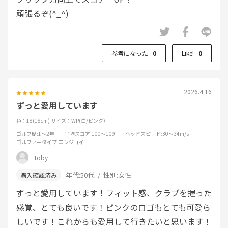
頑張るぞ(^_^)
参考になった
0
Like!
0
2026.4.16
ずっと愛用しています
色：18(18cm)
サイズ：WP(白/ピンク）
ゴルフ歴
:1～2年
平均スコア
:100～109
ヘッドスピード
:30～34m/s
ゴルファータイプ
:エンジョイ
toby
年代:
50代
性別:
女性
ずっと愛用しています！フィット感、クラブを握った
感覚、とても良いです！ピンクのロゴもとても可愛ら
しいです！これからも愛用して行きたいと思います！