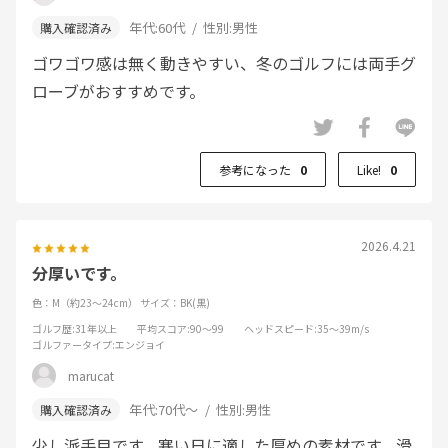
年代:
60代
性別:
男性
ゴワゴワ感は無く動きやすい、冬のゴルフには両手グ
ローブがおすすめです。
参考になった
0
Like!
0
2026.4.21
分厚いです。
色：M（約23～24cm）
サイズ：BK(黒)
ゴルフ歴
:31年以上
平均スコア
:90～99
ヘッドスピード
:35～39m/s
ゴルファータイプ
:エンジョイ
marucat
年代:
70代～
性別:
男性
少し派手目です。寒い日に適した厚めの素材です。滑