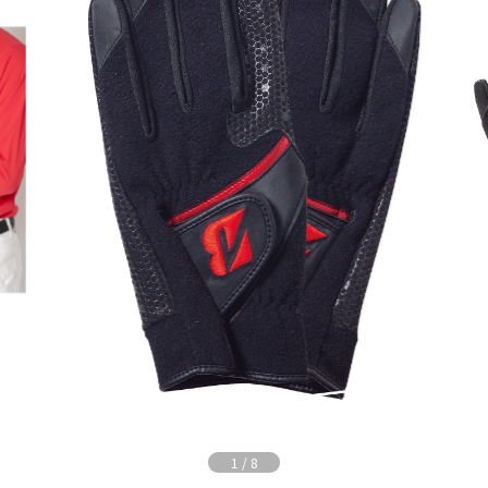
1
/
8