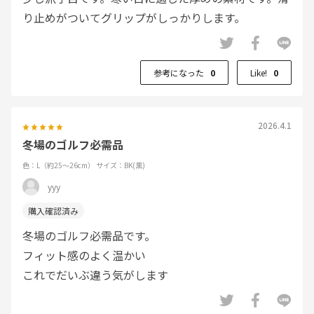
り止めがついてグリップがしっかりします。
参考になった
0
Like!
0
2026.4.1
冬場のゴルフ必需品
色：L（約25～26cm）
サイズ：BK(黒)
yyy
冬場のゴルフ必需品です。
フィット感のよく温かい
これでだいぶ違う気がします