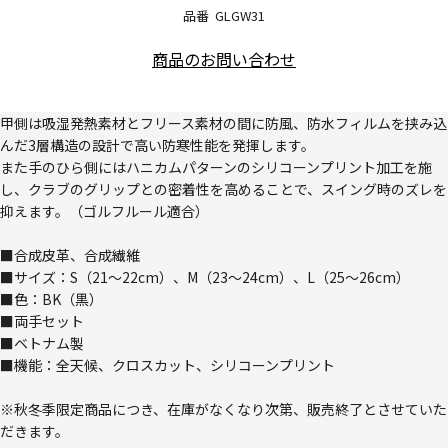
品番
GLGW31
商品のお問い合わせ
甲側は吸湿発熱素材とフリース素材の間に防風、防水フィルムを挟み込
んだ3層構造の設計で高い防寒性能を発揮します。
また手のひら側にはハニカムパターンのシリコーンプリント加工を施
し、クラブのグリップとの密着性を高めることで、スイング時のズレを
抑えます。（ゴルフルール適合）
■合成皮革、合成繊維
■サイズ：S（21～22cm）、M（23～24cm）、L（25～26cm）
■色：BK（黒）
■両手セット
■ベトナム製
■機能：全天候、クロスカット、シリコーンプリント
※秋冬季限定商品につき、在庫がなくなり次第、販売終了とさせていた
だきます。