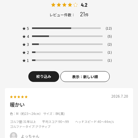
4.2
21
レビュー件数：
件
★
5
(12)
★
4
(5)
★
3
(2)
★
2
(1)
★
1
(1)
絞り込み
表示：新しい順
2026.7.20
暖かい
色：M（約23～24cm）
サイズ：BK(黒)
ゴルフ歴
:31年以上
平均スコア
:90～99
ヘッドスピード
:40～44m/s
ゴルファータイプ
:アクティブ
よっちゃん