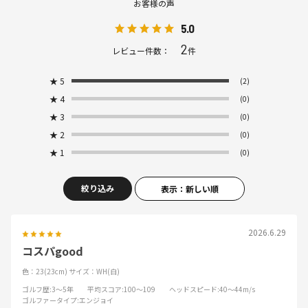
お客様の声
5.0
2
レビュー件数：
件
★
5
(2)
★
4
(0)
★
3
(0)
★
2
(0)
★
1
(0)
絞り込み
表示：新しい順
2026.6.29
コスパgood
色：23(23cm)
サイズ：WH(白)
ゴルフ歴
:3～5年
平均スコア
:100～109
ヘッドスピード
:40～44m/s
ゴルファータイプ
:エンジョイ