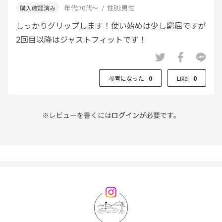
年代:
70代～
性別:
男性
しっかりグリップします！使い始めは少し窮屈ですが
2回目以降はジャストフィットです！
参考になった
0
Like!
0
※レビューを書くには
ログイン
が必要です。