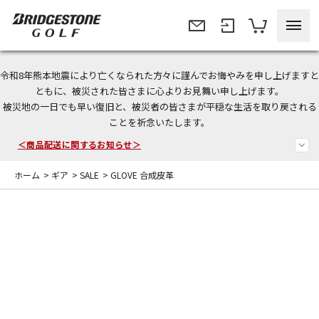
令和8年熊本地震により亡くなられた方々に謹んでお悔やみを申し上げますと
今なら新規会員登録で1,000円OFFクーポンプレゼント！
ともに、被災された皆さまに心よりお見舞い申し上げます。
被災地の一日でも早い復旧と、被災者の皆さまが平穏な生活を取り戻される
＜商品配送に関するお知らせ＞
ことを祈念いたします。
＜夏季休暇中のご注文・発送・お問い合わせ＞
ホーム
>
ギア
>
SALE
>
GLOVE 合成皮革