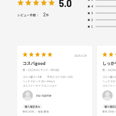
5.0
★
4
★
3
2
レビュー件数：
件
★
2
★
1
2026.6.29
コスパgood
しっか
色：23(23cm)
サイズ：WH(白)
色：26(26c
ゴルフ歴
:3～5年
平均スコア
:100～109
ゴルフ歴
:
ヘッドスピード
:40～44m/s
ヘッドスピ
ゴルファータイプ
:エンジョイ
ゴルファー
no name
年代:
50代
性別:
男性
年代:
70代