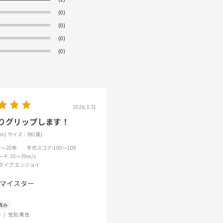
(0)
(0)
(0)
(0)
2026.3.31
りグリップします！
m)
サイズ：BK(黒)
11～20年
平均スコア
:100～109
ード
:35～39m/s
タイプ
:エンジョイ
マイスター
～
性別:
男性