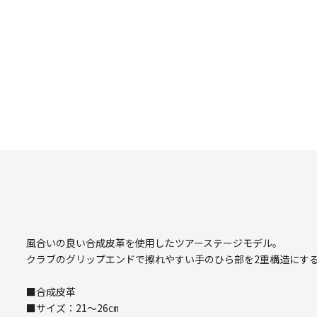
風合いの良い合成皮革を使用したツアーステージモデル。
クラブのグリップエンドで擦れやすい手のひら部を2重構造にす
■合成皮革
■サイズ：21～26㎝