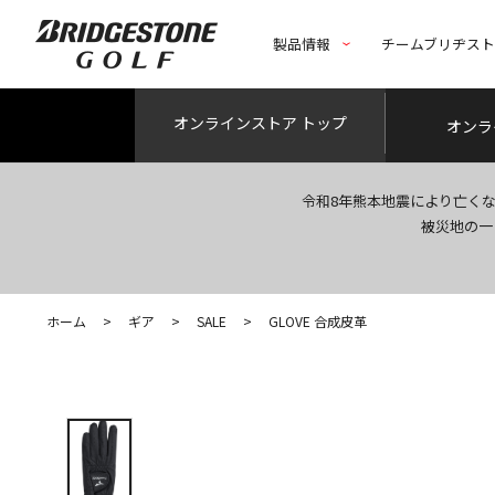
製品情報
チームブリヂス
オンライン
ストア トップ
オンラ
令和8年熊本地震により亡く
被災地の一
ホーム
>
ギア
>
SALE
>
GLOVE 合成皮革