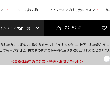
トン
ニュース/読み物
フィッティング試打会/レッスン
製
ランキング
インストア商品一覧
今なら新規会員登録で1,000円OFFクーポンプレゼント！
なられた方々に謹んでお悔やみを申し上げますとともに、被災された皆さまに
＜商品配送に関するお知らせ＞
日でも早い復旧と、被災者の皆さまが平穏な生活を取り戻されることを祈念
＜夏季休暇中のご注文・発送・お問い合わせ＞