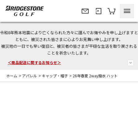
令和8年熊本地震により亡くなられた方々に謹んでお悔やみを申し上げますと
＜夏季休暇中のご注文・発送・お問い合わせ＞
ともに、被災された皆さまに心よりお見舞い申し上げます。
被災地の一日でも早い復旧と、被災者の皆さまが平穏な生活を取り戻される
今なら新規会員登録で1,000円OFFクーポンプレゼント！
ことを祈念いたします。
＜商品配送に関するお知らせ＞
ホーム
>
アパレル
>
キャップ・帽子
>
26年春夏 2way撥水 ハット