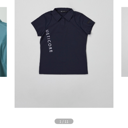
1
/
11