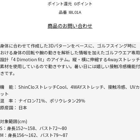
ポイント還元
0ポイント
品番
IBL01A
商品のお問い合わせ
身体に合わせて作成した3Dパターンをベースに、ゴルフスイング時に
おける身体の回転や腕の動きを解析した情報を加えたゴルフウエア専用
設計「4 Dimotion fit」のアイテム。縦・横に伸縮する4wayストレッチ
素材を使用しているので動きやすい。暑い日には嬉しい接触冷感機能付
きです。
機 能： ShinCloストレッチCool、4WAYストレッチ、接触冷感、UVカ
ット
混 率： ナイロン71％、ポリウレタン29％
原産国： 日本
対象範囲(cm)
S：身長152～158、バスト72～80
M：身長156～162、バスト79～87