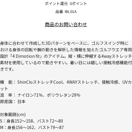
ポイント還元
0ポイント
品番
IBL01A
商品のお問い合わせ
身体に合わせて作成した3Dパターンをベースに、ゴルフスイング時に
おける身体の回転や腕の動きを解析した情報を加えたゴルフウエア専用
設計「4 Dimotion fit」のアイテム。縦・横に伸縮する4wayストレッチ
素材を使用しているので動きやすい。暑い日には嬉しい接触冷感機能付
きです。
機 能： ShinCloストレッチCool、4WAYストレッチ、接触冷感、UVカ
ット
混 率： ナイロン71％、ポリウレタン29％
原産国： 日本
対象範囲(cm)
S：身長152～158、バスト72～80
M：身長156～162、バスト79～87