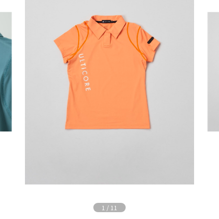
1
/
11