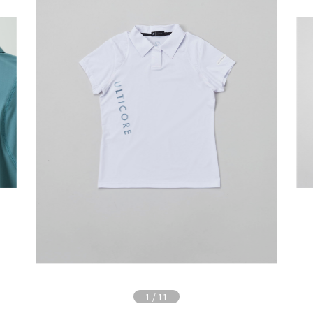
1
/
11