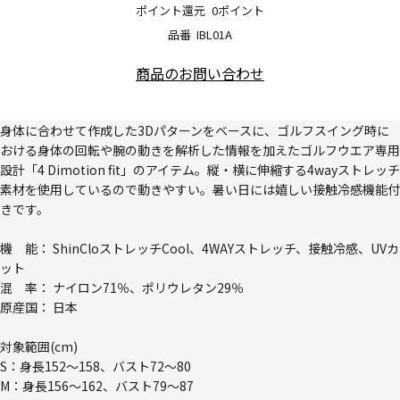
ポイント還元
0ポイント
品番
IBL01A
商品のお問い合わせ
身体に合わせて作成した3Dパターンをベースに、ゴルフスイング時に
おける身体の回転や腕の動きを解析した情報を加えたゴルフウエア専用
設計「4 Dimotion fit」のアイテム。縦・横に伸縮する4wayストレッチ
素材を使用しているので動きやすい。暑い日には嬉しい接触冷感機能付
きです。
機 能： ShinCloストレッチCool、4WAYストレッチ、接触冷感、UVカ
ット
混 率： ナイロン71％、ポリウレタン29％
原産国： 日本
対象範囲(cm)
S：身長152～158、バスト72～80
M：身長156～162、バスト79～87