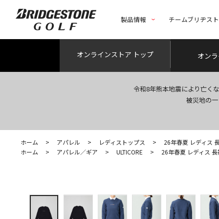
製品情報
チームブリヂス
オンライン
ストア トップ
オンラ
令和8年熊本地震により亡く
被災地の一
ホーム
>
アパレル
>
レディストップス
>
26年春夏 レディス
ホーム
>
アパレル／ギア
>
ULTICORE
>
26年春夏 レディス