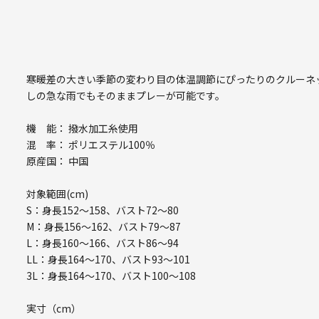
寒暖差の大きい季節の変わり目の体温調節にぴったりのクルーネ
しの急な雨でもそのままプレーが可能です。
機 能： 撥水加工糸使用
混 率： ポリエステル100％
原産国： 中国
対象範囲(cm)
S：身長152～158、バスト72～80
M：身長156～162、バスト79～87
L：身長160～166、バスト86～94
LL：身長164～170、バスト93～101
3L：身長164～170、バスト100～108
実寸（cm）