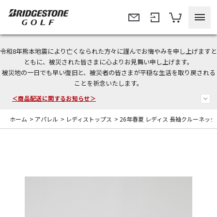
令和8年熊本地震により亡くなられた方々に謹んでお悔やみを申し上げますと
今なら新規会員登録で1,000円OFFクーポンプレゼント！
ともに、被災された皆さまに心よりお見舞い申し上げます。
被災地の一日でも早い復旧と、被災者の皆さまが平穏な生活を取り戻される
＜商品配送に関するお知らせ＞
ことを祈念いたします。
＜夏季休暇中のご注文・発送・お問い合わせ＞
ホーム
>
アパレル
>
レディストップス
>
26年春夏 レディス 長袖クルーネッ