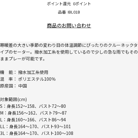
ポイント還元
0ポイント
品番
IBL01B
商品のお問い合わせ
寒暖差の大きい季節の変わり目の体温調節にぴったりのクルーネックタ
イプのセーター。撥水加工糸を使用しているので少しの急な雨でもその
ままプレーが可能です。
機 能： 撥水加工糸使用
混 率： ポリエステル100％
原産国： 中国
対象範囲(cm)
S：身長152～158、バスト72～80
M：身長156～162、バスト79～87
L：身長160～166、バスト86～94
LL：身長164～170、バスト93～101
3L：身長164～170、バスト100～108