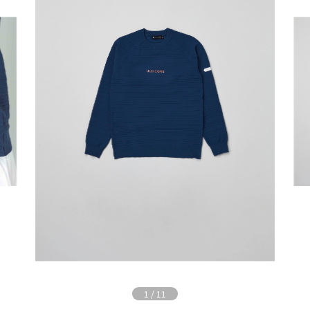
1
/
11