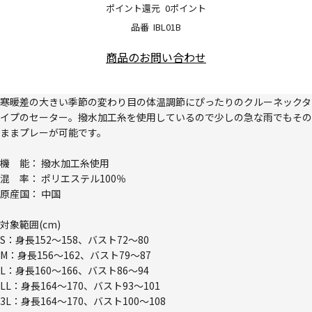
ポイント還元
0ポイント
品番
IBL01B
商品のお問い合わせ
寒暖差の大きい季節の変わり目の体温調節にぴったりのクルーネックタ
イプのセーター。撥水加工糸を使用しているので少しの急な雨でもその
ままプレーが可能です。
機 能： 撥水加工糸使用
混 率： ポリエステル100％
原産国： 中国
対象範囲(cm)
S：身長152～158、バスト72～80
M：身長156～162、バスト79～87
L：身長160～166、バスト86～94
LL：身長164～170、バスト93～101
3L：身長164～170、バスト100～108