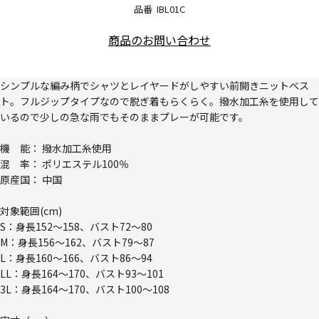
品番
IBL01C
商品のお問い合わせ
シンプルな編み柄でシャツとレイヤードがしやすい前開きニットベス
ト。フルジップタイプなので脱ぎ着もらくらく。撥水加工糸を使用して
いるので少しの急な雨でもそのままプレーが可能です。
機 能： 撥水加工糸使用
混 率： ポリエステル100％
原産国： 中国
対象範囲(cm)
S：身長152～158、バスト72～80
M：身長156～162、バスト79～87
L：身長160～166、バスト86～94
LL：身長164～170、バスト93～101
3L：身長164～170、バスト100～108