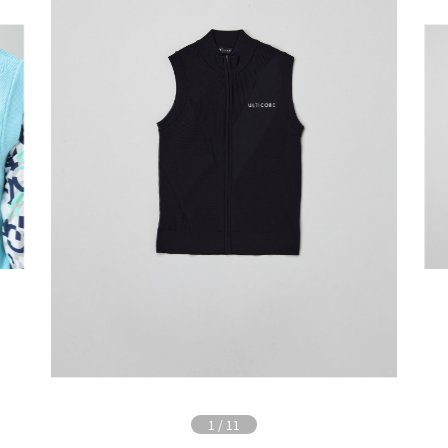
1
/
11