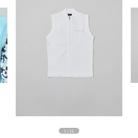
1
/
11