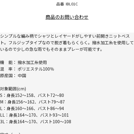
品番
IBL01C
商品のお問い合わせ
シンプルな編み柄でシャツとレイヤードがしやすい前開きニットベス
ト。フルジップタイプなので脱ぎ着もらくらく。撥水加工糸を使用して
いるので少しの急な雨でもそのままプレーが可能です。
機 能： 撥水加工糸使用
混 率： ポリエステル100％
原産国： 中国
対象範囲(cm)
S：身長152～158、バスト72～80
M：身長156～162、バスト79～87
L：身長160～166、バスト86～94
LL：身長164～170、バスト93～101
3L：身長164～170、バスト100～108