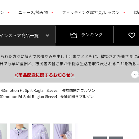
トン
ニュース/読み物
フィッティング試打会/レッスン
製
ランキング
インストア商品一覧
＜夏季休暇中のご注文・発送・お問い合わせ＞
なられた方々に謹んでお悔やみを申し上げますとともに、被災された皆さまに
今なら新規会員登録で1,000円OFFクーポンプレゼント！
日でも早い復旧と、被災者の皆さまが平穏な生活を取り戻されることを祈念
＜商品配送に関するお知らせ＞
motion Fit Split Raglan Sleeve】 長袖前開きブルゾン
motion Fit Split Raglan Sleeve】 長袖前開きブルゾン