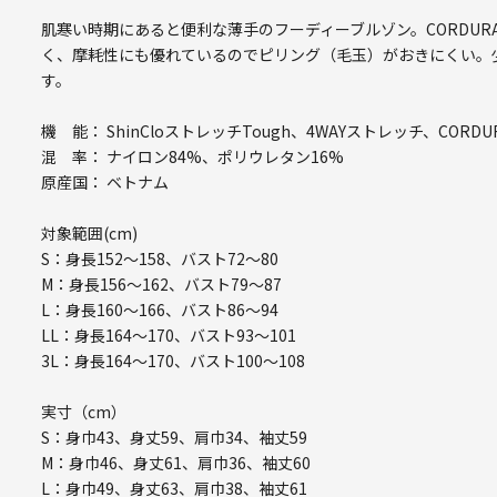
肌寒い時期にあると便利な薄手のフーディーブルゾン。CORDUR
く、摩耗性にも優れているのでピリング（毛玉）がおきにくい。
す。
機 能： ShinCloストレッチTough、4WAYストレッチ、CORDU
混 率： ナイロン84%、ポリウレタン16%
原産国： ベトナム
対象範囲(cm)
S：身長152～158、バスト72～80
M：身長156～162、バスト79～87
L：身長160～166、バスト86～94
LL：身長164～170、バスト93～101
3L：身長164～170、バスト100～108
実寸（cm）
S：身巾43、身丈59、肩巾34、袖丈59
M：身巾46、身丈61、肩巾36、袖丈60
L：身巾49、身丈63、肩巾38、袖丈61