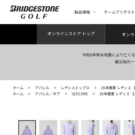
製品情報
チームブリヂス
オンライン
ストア トップ
オンラ
令和8年熊本地震により亡く
被災地の一
ホーム
>
アパレル
>
レディストップス
>
26年春夏 レディス 【4Di
ホーム
>
アパレル／ギア
>
ULTICORE
>
26年春夏 レディス 【4Di