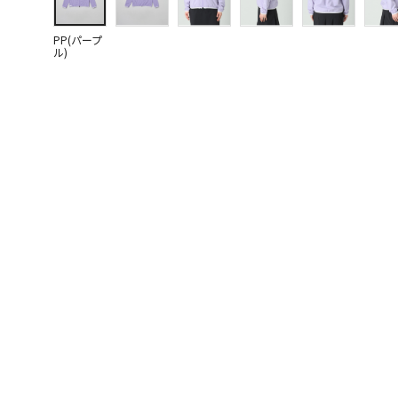
PP(パープ
ル)