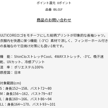
ポイント還元
0ポイント
品番
IBL01F
商品のお問い合わせ
ULTICOREロゴをモチーフにした総柄プリントが印象的な長袖シャツ。
衣服内を快適に保つ機能（-3℃）素材で涼しく、フィンガーホール付き
の長袖なので日焼け対策にも良い1枚です。
機 能： ShinCloストレッチCool、4WAYストレッチ、-3℃、吸汗速
乾、UVカット、冷感プリント
混 率： ポリエステル100％
原産国： 日本
対象範囲(cm)
S：身長152～158、バスト72～80
M：身長156～162、バスト79～87
L：身長160～166、バスト86～94
LL：身長164～170、バスト93～101