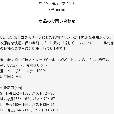
ポイント還元
0ポイント
品番
IBL01F
商品のお問い合わせ
ULTICOREロゴをモチーフにした総柄プリントが印象的な長袖シャツ。
衣服内を快適に保つ機能（-3℃）素材で涼しく、フィンガーホール付き
の長袖なので日焼け対策にも良い1枚です。
機 能： ShinCloストレッチCool、4WAYストレッチ、-3℃、吸汗速
乾、UVカット、冷感プリント
混 率： ポリエステル100％
原産国： 日本
対象範囲(cm)
S：身長152～158、バスト72～80
M：身長156～162、バスト79～87
L：身長160～166、バスト86～94
LL：身長164～170、バスト93～101