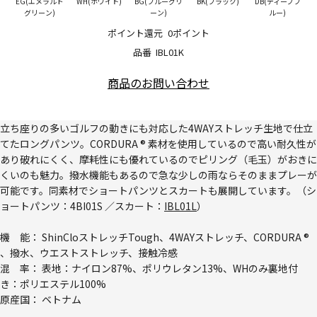
EG(エメラルド
WH(ホワイト)
BG(ブルーグリ
BK(ブラック)
DB(ディープブ
グリーン)
ーン)
ルー)
ポイント還元
0ポイント
品番
IBL01K
商品のお問い合わせ
立ち座りの多いゴルフの動きにも対応した4WAYストレッチ生地で仕立
てたロングパンツ。CORDURA ® 素材を使用しているので高い耐久性が
あり破れにくく、摩耗性にも優れているのでピリング（毛玉）がおきに
くいのも魅力。撥水機能もあるので急な少しの雨ならそのままプレーが
可能です。同素材でショートパンツとスカートも展開しています。（シ
ョートパンツ：
4BI01S
／スカート：
IBL01L
）
機 能： ShinCloストレッチTough、4WAYストレッチ、CORDURA ®
、撥水、ウエストストレッチ、接触冷感
混 率： 表地：ナイロン87%、ポリウレタン13%、WHのみ裏地付
き：ポリエステル100%
原産国： ベトナム