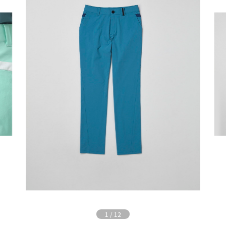
1
/
12