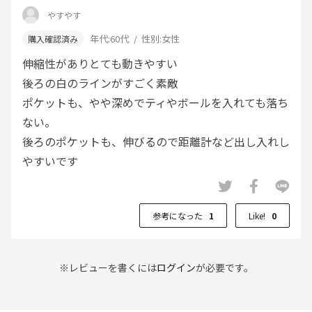
やすやす
年代:
60代
性別:
女性
伸縮性がありとても動きやすい
後ろの白のラインがすごく素敵
ポケットも、やや深めでティやボールを入れても落ち
ない。
後ろのポケットも、伸びるので距離計など出し入れし
やすいです
参考になった
1
Like!
0
※レビューを書くには
ログイン
が必要です。