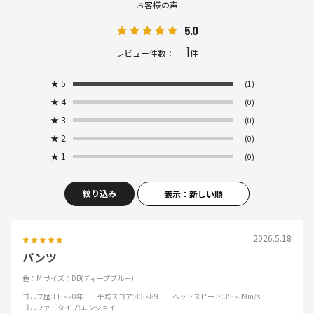
お客様の声
5.0
1
レビュー件数：
件
★
5
(1)
★
4
(0)
★
3
(0)
★
2
(0)
★
1
(0)
絞り込み
表示：新しい順
2026.5.18
パンツ
色：M
サイズ：DB(ディープブルー)
ゴルフ歴
:11～20年
平均スコア
:80～89
ヘッドスピード
:35～39m/s
ゴルファータイプ
:エンジョイ