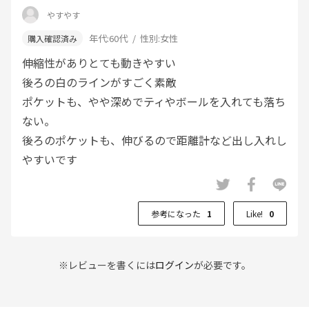
やすやす
年代:
60代
性別:
女性
伸縮性がありとても動きやすい
後ろの白のラインがすごく素敵
ポケットも、やや深めでティやボールを入れても落ち
ない。
後ろのポケットも、伸びるので距離計など出し入れし
やすいです
参考になった
1
Like!
0
※レビューを書くには
ログイン
が必要です。