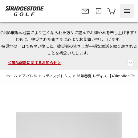
令和8年熊本地震により亡くなられた方々に謹んでお悔やみを申し上げますと
ともに、被災された皆さまに心よりお見舞い申し上げます。
今なら新規会員登録で1,000円OFFクーポンプレゼント！
被災地の一日でも早い復旧と、被災者の皆さまが平穏な生活を取り戻される
ことを祈念いたします。
＜商品配送に関するお知らせ＞
＜夏季休暇中のご注文・発送・お問い合わせ＞
ホーム
>
アパレル
>
レディスボトムス
>
26年春夏 レディス 【4Dimotion Fi