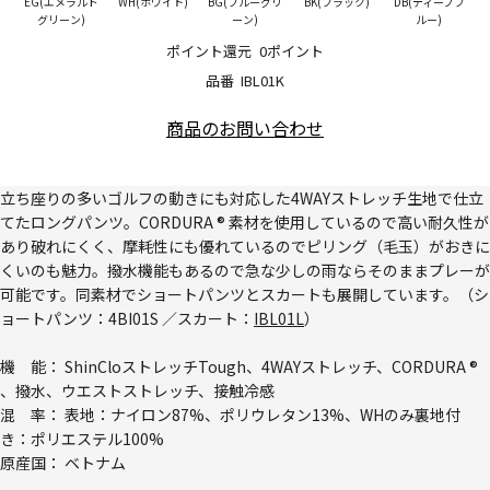
EG(エメラルド
WH(ホワイト)
BG(ブルーグリ
BK(ブラック)
DB(ディープブ
グリーン)
ーン)
ルー)
ポイント還元
0ポイント
品番
IBL01K
商品のお問い合わせ
立ち座りの多いゴルフの動きにも対応した4WAYストレッチ生地で仕立
てたロングパンツ。CORDURA ® 素材を使用しているので高い耐久性が
あり破れにくく、摩耗性にも優れているのでピリング（毛玉）がおきに
くいのも魅力。撥水機能もあるので急な少しの雨ならそのままプレーが
可能です。同素材でショートパンツとスカートも展開しています。（シ
ョートパンツ：
4BI01S
／スカート：
IBL01L
）
機 能： ShinCloストレッチTough、4WAYストレッチ、CORDURA ®
、撥水、ウエストストレッチ、接触冷感
混 率： 表地：ナイロン87%、ポリウレタン13%、WHのみ裏地付
き：ポリエステル100%
原産国： ベトナム