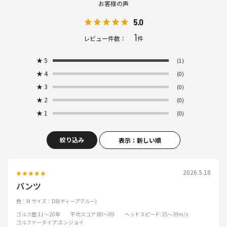
お客様の声
5.0
1
レビュー件数：
件
★
5
(1)
★
4
(0)
★
3
(0)
★
2
(0)
★
1
(0)
絞り込み
表示：新しい順
2026.5.18
パンツ
色：M
サイズ：DB(ディープブルー)
ゴルフ歴
:11～20年
平均スコア
:80～89
ヘッドスピード
:35～39m/s
ゴルファータイプ
:エンジョイ