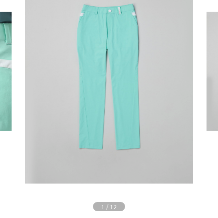
1
/
12