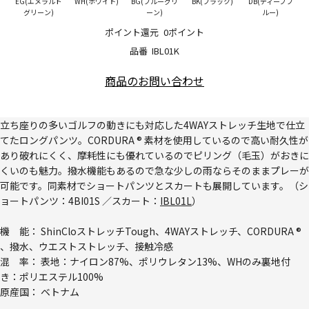
EG(エメラルド
WH(ホワイト)
BG(ブルーグリ
BK(ブラック)
DB(ディープブ
グリーン)
ーン)
ルー)
ポイント還元
0ポイント
品番
IBL01K
商品のお問い合わせ
立ち座りの多いゴルフの動きにも対応した4WAYストレッチ生地で仕立
てたロングパンツ。CORDURA ® 素材を使用しているので高い耐久性が
あり破れにくく、摩耗性にも優れているのでピリング（毛玉）がおきに
くいのも魅力。撥水機能もあるので急な少しの雨ならそのままプレーが
可能です。同素材でショートパンツとスカートも展開しています。（シ
ョートパンツ：
4BI01S
／スカート：
IBL01L
）
機 能： ShinCloストレッチTough、4WAYストレッチ、CORDURA ®
、撥水、ウエストストレッチ、接触冷感
混 率： 表地：ナイロン87%、ポリウレタン13%、WHのみ裏地付
き：ポリエステル100%
原産国： ベトナム