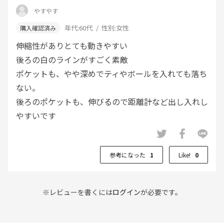
やすやす
年代:
60代
性別:
女性
伸縮性がありとても動きやすい
後ろの白のラインがすごく素敵
ポケットも、やや深めでティやボールを入れても落ち
ない。
後ろのポケットも、伸びるので距離計など出し入れし
やすいです
参考になった
1
Like!
0
※レビューを書くには
ログイン
が必要です。