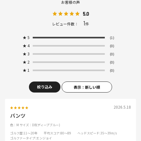
お客様の声
5.0
1
レビュー件数：
件
★
5
(1)
★
4
(0)
★
3
(0)
★
2
(0)
★
1
(0)
絞り込み
表示：新しい順
2026.5.18
パンツ
色：M
サイズ：DB(ディープブルー)
ゴルフ歴
:11～20年
平均スコア
:80～89
ヘッドスピード
:35～39m/s
ゴルファータイプ
:エンジョイ