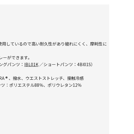
材を使用しているので高い耐久性があり破れにくく、摩耗性に
レーができます。
ングパンツ：
IBL01K
／ショートパンツ：
4BI01S
）
DURA ® 、撥水、ウエストストレッチ、接触冷感
ンツ：ポリエステル88％、ポリウレタン12％