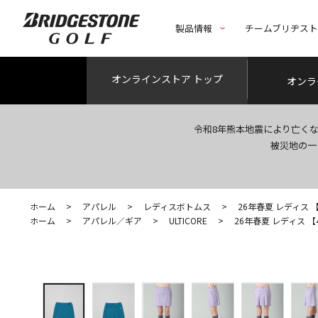
製品情報
チームブリヂス
オンライン
ストア トップ
オンラ
令和8年熊本地震により亡く
被災地の一
ホーム
>
アパレル
>
レディスボトムス
>
26年春夏 レディス 【4D
ホーム
>
アパレル／ギア
>
ULTICORE
>
26年春夏 レディス 【4D