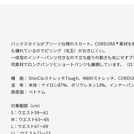
バックスタイルがプリーツ仕様のスカート。CORDURA ® 素
も優れているのでピリング（毛玉）がおきにくい。
一体型のインナーパンツ付きなので立ち座りの動きも気にせずプ
同素材でロングパンツとショートパンツも展開しています。（ロ
機 能： ShinCloストレッチTough、4WAYストレッチ、COR
混 率： 本体：ナイロン87%、ポリウレタン13%、インナーパ
原産国： ベトナム
対象範囲（cm）
S：ウエスト59～61
M：ウエスト63～65
L：ウエスト67～69
LL：ウエスト71～73