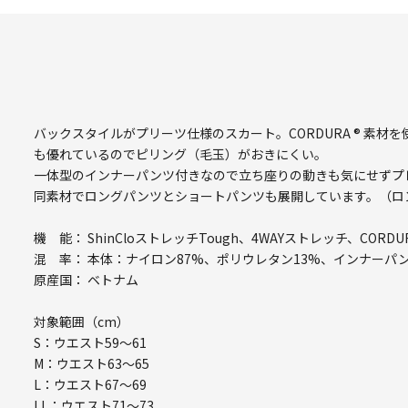
バックスタイルがプリーツ仕様のスカート。CORDURA ® 素
も優れているのでピリング（毛玉）がおきにくい。
一体型のインナーパンツ付きなので立ち座りの動きも気にせずプ
同素材でロングパンツとショートパンツも展開しています。（ロ
機 能： ShinCloストレッチTough、4WAYストレッチ、COR
混 率： 本体：ナイロン87%、ポリウレタン13%、インナーパ
原産国： ベトナム
対象範囲（cm）
S：ウエスト59～61
M：ウエスト63～65
L：ウエスト67～69
LL：ウエスト71～73