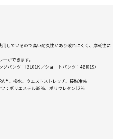
材を使用しているので高い耐久性があり破れにくく、摩耗性に
レーができます。
ングパンツ：
IBL01K
／ショートパンツ：
4BI01S
）
DURA ® 、撥水、ウエストストレッチ、接触冷感
ンツ：ポリエステル88％、ポリウレタン12％