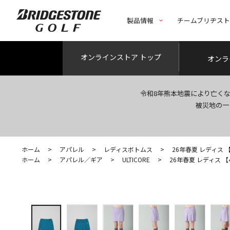
製品情報
チームブリヂス
オンライン
ストア トップ
オンラ
令和8年熊本地震により亡く
被災地の一
ホーム
>
アパレル
>
レディスボトムス
>
26年春夏 レディス 【4D
ホーム
>
アパレル／ギア
>
ULTICORE
>
26年春夏 レディス 【4D