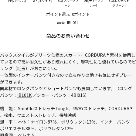
PP(パープル)
WH(ホワイト)
BG(ブルーグリ
DB(ディープブ
EG(エメラルド
ーン)
ルー)
グリーン)
ポイント還元
0ポイント
品番
IBL01L
商品のお問い合わせ
バックスタイルがプリーツ仕様のスカート。CORDURA ® 素材を使用し
ているので高い耐久性があり破れにくく、摩耗性にも優れているのでピ
リング（毛玉）がおきにくい。
一体型のインナーパンツ付きなので立ち座りの動きも気にせずプレー
ができます。
同素材でロングパンツとショートパンツも展開しています。（ロング
パンツ：
IBL01K
／ショートパンツ：
4BI01S
）
機 能： ShinCloストレッチTough、4WAYストレッチ、CORDURA ®
、撥水、ウエストストレッチ、接触冷感
混 率： 本体：ナイロン87%、ポリウレタン13%、インナーパンツ：
ポリエステル88％、ポリウレタン12％
原産国： ベトナム