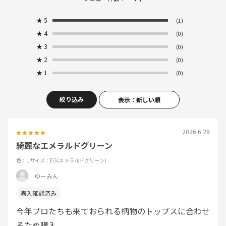
★
5
(1)
★
4
(0)
★
3
(0)
★
2
(0)
★
1
(0)
絞り込み
表示：新しい順
2026.6.28
綺麗なエメラルドグリーン
色：L
サイズ：EG(エメラルドグリーン)
ゆーみん
今年プロたちも来ておられる柄物のトップスに合わせ
るため購入