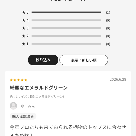
★
5
(1)
★
4
(0)
★
3
(0)
★
2
(0)
★
1
(0)
絞り込み
表示：新しい順
2026.6.28
綺麗なエメラルドグリーン
色：L
サイズ：EG(エメラルドグリーン)
ゆーみん
今年プロたちも来ておられる柄物のトップスに合わせ
るため購入