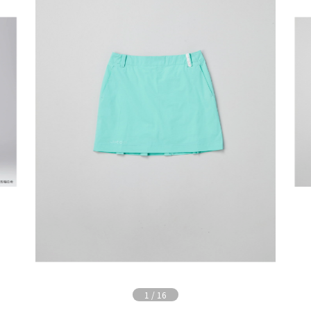
1
/
16