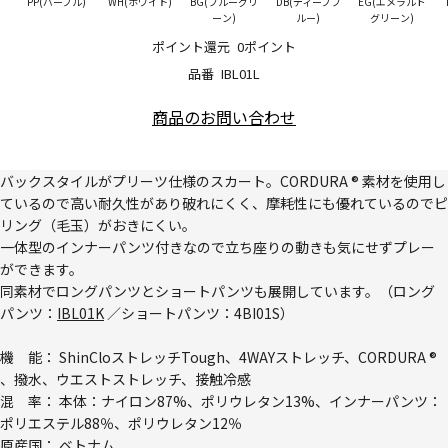
PP(パープル)
WH(ホワイト)
BG(ブルーグリ
DB(ディープブ
EG(エメラルド
ーン)
ルー)
グリーン)
ポイント還元
0ポイント
品番
IBL01L
商品のお問い合わせ
バックスタイルがプリーツ仕様のスカート。CORDURA ® 素材を使用し
ているので高い耐久性があり破れにくく、摩耗性にも優れているのでピ
リング（毛玉）がおきにくい。
一体型のインナーパンツ付きなので立ち座りの動きも気にせずプレー
ができます。
同素材でロングパンツとショートパンツも展開しています。（ロング
パンツ：
IBL01K
／ショートパンツ：
4BI01S
）
機 能： ShinCloストレッチTough、4WAYストレッチ、CORDURA ®
、撥水、ウエストストレッチ、接触冷感
混 率： 本体：ナイロン87%、ポリウレタン13%、インナーパンツ：
ポリエステル88％、ポリウレタン12％
原産国： ベトナム