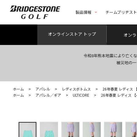
製品情報
チームブリヂス
オンライン
ストア トップ
オンラ
令和8年熊本地震により亡く
被災地の一
ホーム
>
アパレル
>
レディスボトムス
>
26年春夏 レディス 【4D
ホーム
>
アパレル／ギア
>
ULTICORE
>
26年春夏 レディス 【4D