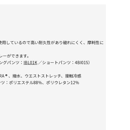
材を使用しているので高い耐久性があり破れにくく、摩耗性に
レーができます。
ングパンツ：
IBL01K
／ショートパンツ：
4BI01S
）
DURA ® 、撥水、ウエストストレッチ、接触冷感
ンツ：ポリエステル88％、ポリウレタン12％