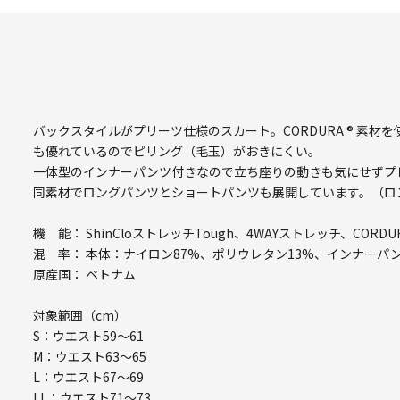
バックスタイルがプリーツ仕様のスカート。CORDURA ® 素
も優れているのでピリング（毛玉）がおきにくい。
一体型のインナーパンツ付きなので立ち座りの動きも気にせずプ
同素材でロングパンツとショートパンツも展開しています。（ロ
機 能： ShinCloストレッチTough、4WAYストレッチ、COR
混 率： 本体：ナイロン87%、ポリウレタン13%、インナーパ
原産国： ベトナム
対象範囲（cm）
S：ウエスト59～61
M：ウエスト63～65
L：ウエスト67～69
LL：ウエスト71～73