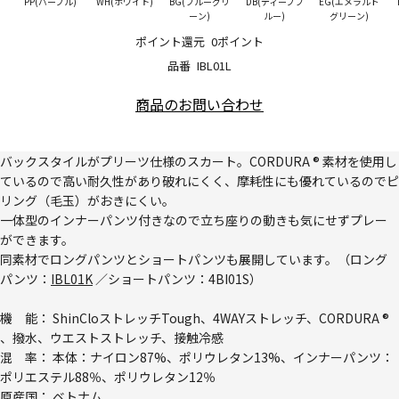
PP(パープル)
WH(ホワイト)
BG(ブルーグリ
DB(ディープブ
EG(エメラルド
ーン)
ルー)
グリーン)
ポイント還元
0ポイント
品番
IBL01L
商品のお問い合わせ
バックスタイルがプリーツ仕様のスカート。CORDURA ® 素材を使用し
ているので高い耐久性があり破れにくく、摩耗性にも優れているのでピ
リング（毛玉）がおきにくい。
一体型のインナーパンツ付きなので立ち座りの動きも気にせずプレー
ができます。
同素材でロングパンツとショートパンツも展開しています。（ロング
パンツ：
IBL01K
／ショートパンツ：
4BI01S
）
機 能： ShinCloストレッチTough、4WAYストレッチ、CORDURA ®
、撥水、ウエストストレッチ、接触冷感
混 率： 本体：ナイロン87%、ポリウレタン13%、インナーパンツ：
ポリエステル88％、ポリウレタン12％
原産国： ベトナム