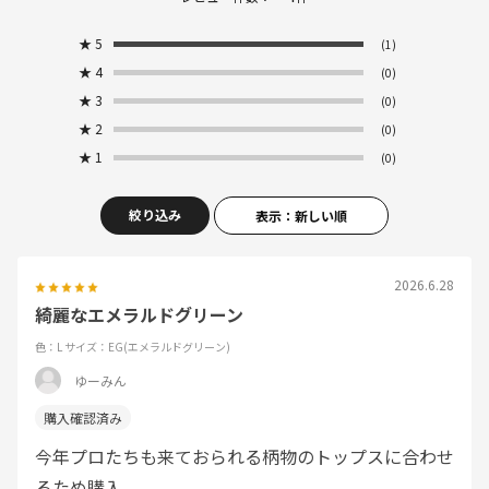
★
5
(1)
★
4
(0)
★
3
(0)
★
2
(0)
★
1
(0)
絞り込み
表示：新しい順
2026.6.28
綺麗なエメラルドグリーン
色：L
サイズ：EG(エメラルドグリーン)
ゆーみん
今年プロたちも来ておられる柄物のトップスに合わせ
るため購入