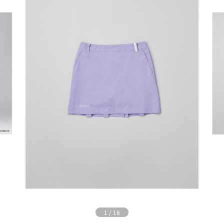
1
/
16