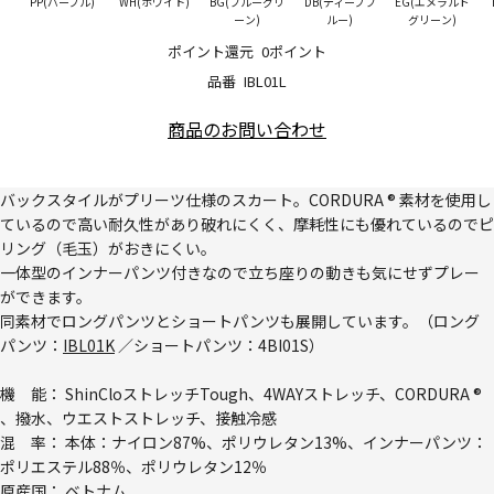
PP(パープル)
WH(ホワイト)
BG(ブルーグリ
DB(ディープブ
EG(エメラルド
ーン)
ルー)
グリーン)
ポイント還元
0ポイント
品番
IBL01L
商品のお問い合わせ
バックスタイルがプリーツ仕様のスカート。CORDURA ® 素材を使用し
ているので高い耐久性があり破れにくく、摩耗性にも優れているのでピ
リング（毛玉）がおきにくい。
一体型のインナーパンツ付きなので立ち座りの動きも気にせずプレー
ができます。
同素材でロングパンツとショートパンツも展開しています。（ロング
パンツ：
IBL01K
／ショートパンツ：
4BI01S
）
機 能： ShinCloストレッチTough、4WAYストレッチ、CORDURA ®
、撥水、ウエストストレッチ、接触冷感
混 率： 本体：ナイロン87%、ポリウレタン13%、インナーパンツ：
ポリエステル88％、ポリウレタン12％
原産国： ベトナム