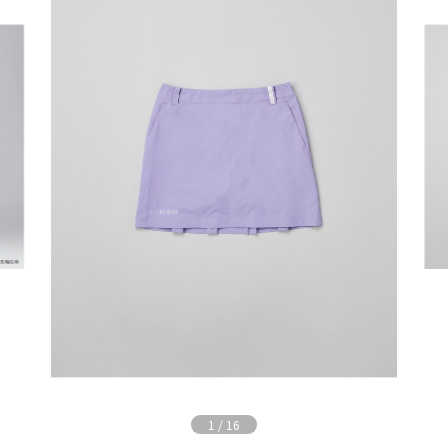
1
/
16