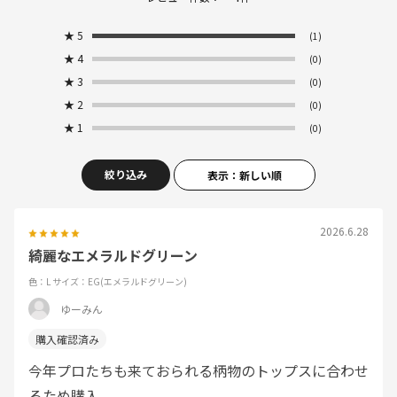
★
5
(1)
★
4
(0)
★
3
(0)
★
2
(0)
★
1
(0)
絞り込み
表示：新しい順
2026.6.28
綺麗なエメラルドグリーン
色：L
サイズ：EG(エメラルドグリーン)
ゆーみん
今年プロたちも来ておられる柄物のトップスに合わせ
るため購入