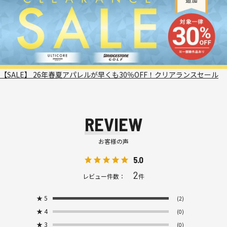
【SALE】 26年春夏アパレルが早くも30％OFF！クリアランスセール
REVIEW
お客様の声
5.0
2
レビュー件数：
件
★
5
(2)
★
4
(0)
★
3
(0)