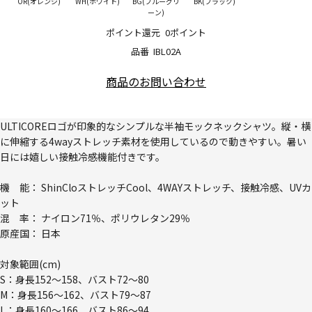
OR(オレンジ)
WH(ホワイト)
BG(ブルーグリ
BK(ブラック)
ーン)
ポイント還元
0ポイント
品番
IBL02A
商品のお問い合わせ
ULTICOREロゴが印象的なシンプルな半袖モックネックシャツ。縦・横
に伸縮する4wayストレッチ素材を使用しているので動きやすい。暑い
日には嬉しい接触冷感機能付きです。
機 能： ShinCloストレッチCool、4WAYストレッチ、接触冷感、UVカ
ット
混 率： ナイロン71％、ポリウレタン29％
原産国： 日本
対象範囲(cm)
S：身長152～158、バスト72～80
M：身長156～162、バスト79～87
L：身長160～166、バスト86～94