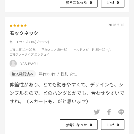
参考になった
0
Like!
0
2026.5.18
モックネック
色：LL
サイズ：BK(ブラック)
ゴルフ歴
:11～20年
平均スコア
:80～89
ヘッドスピード
:35～39m/s
ゴルファータイプ
:エンジョイ
YASUYASU
年代:
60代
性別:
女性
伸縮性があり、とても動きやすくて、デザインも、シ
ンプルなので、どのパンツとかでも、合わせやすいで
すね。（スカートも、だと思います）
参考になった
0
Like!
0