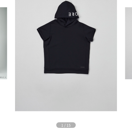
1
/
15