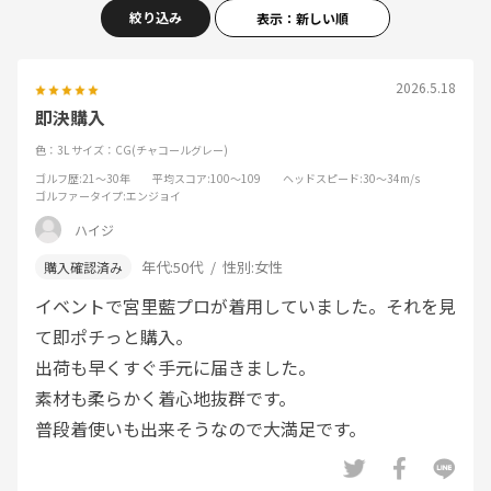
絞り込み
表示：新しい順
2026.5.18
即決購入
色：3L
サイズ：CG(チャコールグレー)
ゴルフ歴
:21～30年
平均スコア
:100～109
ヘッドスピード
:30～34m/s
ゴルファータイプ
:エンジョイ
ハイジ
年代:
50代
性別:
女性
イベントで宮里藍プロが着用していました。それを見
て即ポチっと購入。
出荷も早くすぐ手元に届きました。
素材も柔らかく着心地抜群です。
普段着使いも出来そうなので大満足です。