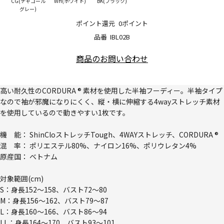
CG(チャコール
WH(ホワイト)
BK(ブラック)
グレー)
ポイント還元
0ポイント
品番
IBL02B
商品のお問い合わせ
高い耐久性のCORDURA ® 素材を使用した半袖フーディー。半袖タイプ
なので袖が邪魔になりにくく、縦・横に伸縮する4wayストレッチ素材
を使用しているので動きやすい1枚です。
機 能： ShinCloストレッチTough、4WAYストレッチ、CORDURA ®
混 率： ポリエステル80%、ナイロン16%、ポリウレタン4%
原産国： ベトナム
対象範囲(cm)
S：身長152～158、バスト72～80
M：身長156～162、バスト79～87
L：身長160～166、バスト86～94
LL：身長164～170、バスト93～101