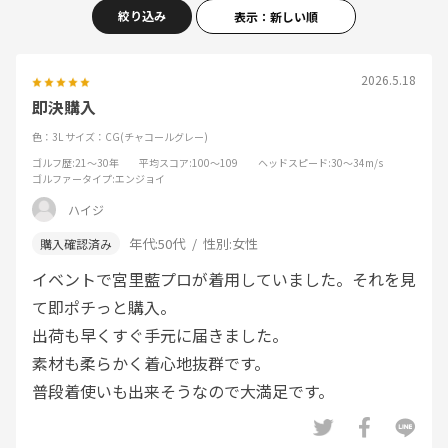
絞り込み
表示：新しい順
2026.5.18
即決購入
色：3L
サイズ：CG(チャコールグレー)
ゴルフ歴
:21～30年
平均スコア
:100～109
ヘッドスピード
:30～34m/s
ゴルファータイプ
:エンジョイ
ハイジ
年代:
50代
性別:
女性
イベントで宮里藍プロが着用していました。それを見
て即ポチっと購入。
出荷も早くすぐ手元に届きました。
素材も柔らかく着心地抜群です。
普段着使いも出来そうなので大満足です。