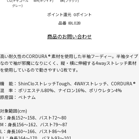
CG(チャコール
WH(ホワイト)
BK(ブラック)
グレー)
ポイント還元
0ポイント
品番
IBL02B
商品のお問い合わせ
高い耐久性のCORDURA ® 素材を使用した半袖フーディー。半袖タイプ
なので袖が邪魔になりにくく、縦・横に伸縮する4wayストレッチ素材
を使用しているので動きやすい1枚です。
機 能： ShinCloストレッチTough、4WAYストレッチ、CORDURA ®
混 率： ポリエステル80%、ナイロン16%、ポリウレタン4%
原産国： ベトナム
対象範囲(cm)
S：身長152～158、バスト72～80
M：身長156～162、バスト79～87
L：身長160～166、バスト86～94
LL：身長164～170、バスト93～101