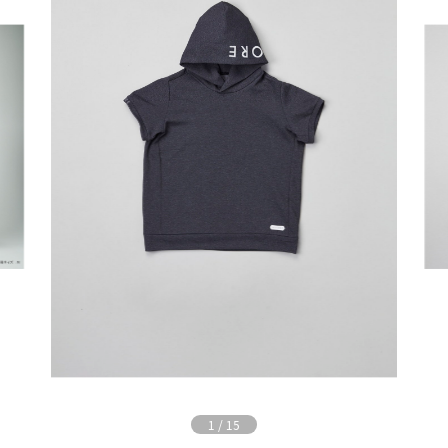
1
/
15