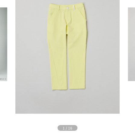
1
/
16