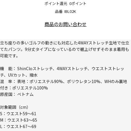
ポイント還元
0ポイント
品番
IBL02K
商品のお問い合わせ
立ち座りの多いゴルフの動きにも対応した4WAYストレッチ生地で仕立
てたパンツ。9分丈タイプになっているので裾上げせずそのまま着用も
可能です。
機 能： ShinCloストレッチ、4WAYストレッチ、ウエストストレッ
チ、UVカット、撥水
混 率： 表地：ポリエステル90%、ポリウレタン10%、WHのみ裏地
付き：ポリエステル100%
原産国： ベトナム
対象範囲（cm）
S：ウエスト59～61
M：ウエスト63～65
L：ウエスト67～69