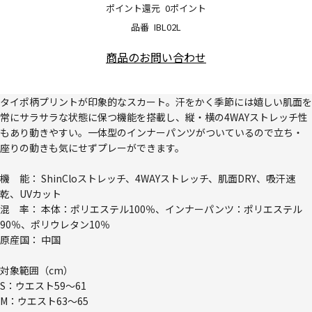
ポイント還元
0ポイント
品番
IBL02L
商品のお問い合わせ
タイポ柄プリントが印象的なスカート。汗をかく季節には嬉しい肌面を
常にサラサラな状態に保つ機能を搭載し、縦・横の4WAYストレッチ性
もあり動きやすい。一体型のインナーパンツがついているので立ち・
座りの動きも気にせずプレーができます。
機 能： ShinCloストレッチ、4WAYストレッチ、肌面DRY、吸汗速
乾、UVカット
混 率： 本体：ポリエステル100％、インナーパンツ：ポリエステル
90％、ポリウレタン10％
原産国： 中国
対象範囲（cm）
S：ウエスト59～61
M：ウエスト63～65