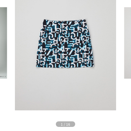
1
/
16