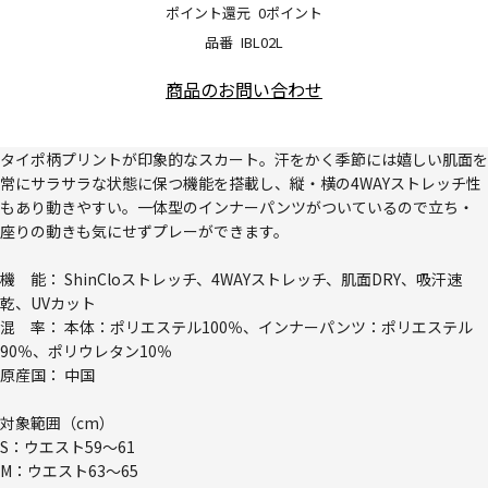
ポイント還元
0ポイント
品番
IBL02L
商品のお問い合わせ
タイポ柄プリントが印象的なスカート。汗をかく季節には嬉しい肌面を
常にサラサラな状態に保つ機能を搭載し、縦・横の4WAYストレッチ性
もあり動きやすい。一体型のインナーパンツがついているので立ち・
座りの動きも気にせずプレーができます。
機 能： ShinCloストレッチ、4WAYストレッチ、肌面DRY、吸汗速
乾、UVカット
混 率： 本体：ポリエステル100％、インナーパンツ：ポリエステル
90％、ポリウレタン10％
原産国： 中国
対象範囲（cm）
S：ウエスト59～61
M：ウエスト63～65