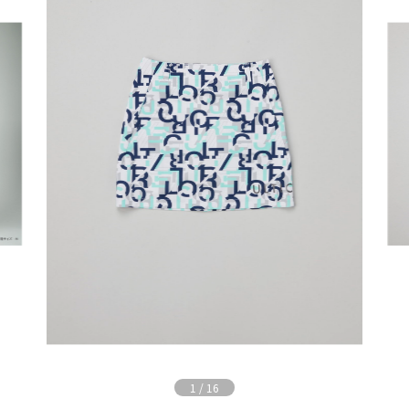
1
/
16