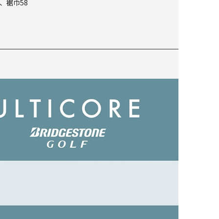
、裾巾58