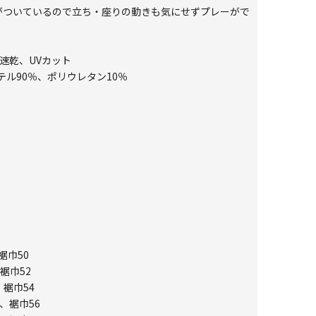
がついているので立ち・座りの動きも気にせずプレーがで
汗速乾、UVカット
テル90％、ポリウレタン10％
裾巾50
裾巾52
、裾巾54
、裾巾56