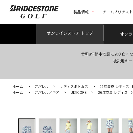
製品情報
チームブリヂス
オンライン
ストア トップ
オンラ
令和8年熊本地震により亡く
被災地の一
ホーム
>
アパレル
>
レディスボトムス
>
26年春夏 レディス 【4
ホーム
>
アパレル／ギア
>
ULTICORE
>
26年春夏 レディス 【4D