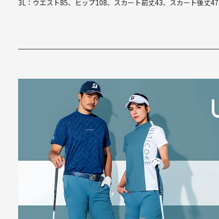
3L：ウエスト85、ヒップ108、スカート前丈43、スカート後丈47