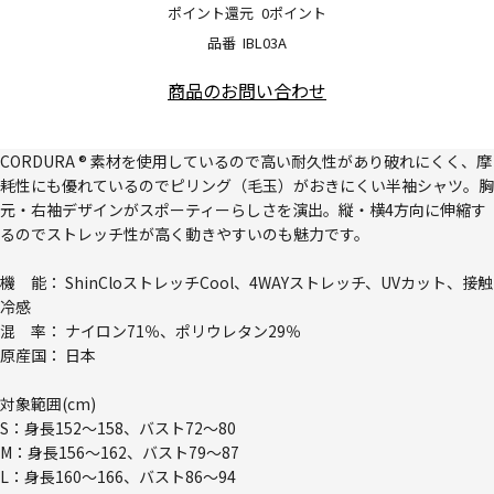
ポイント還元
0ポイント
品番
IBL03A
商品のお問い合わせ
CORDURA ® 素材を使用しているので高い耐久性があり破れにくく、摩
耗性にも優れているのでピリング（毛玉）がおきにくい半袖シャツ。胸
元・右袖デザインがスポーティーらしさを演出。縦・横4方向に伸縮す
るのでストレッチ性が高く動きやすいのも魅力です。
機 能： ShinCloストレッチCool、4WAYストレッチ、UVカット、接触
冷感
混 率： ナイロン71％、ポリウレタン29％
原産国： 日本
対象範囲(cm)
S：身長152～158、バスト72～80
M：身長156～162、バスト79～87
L：身長160～166、バスト86～94