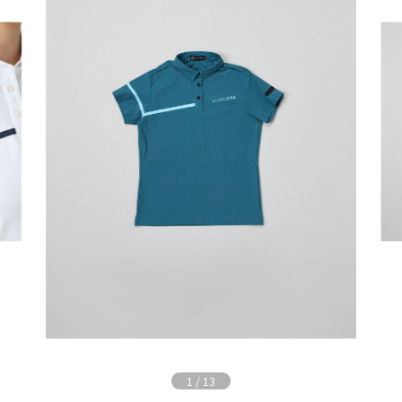
1
/
13