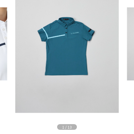
1
/
13