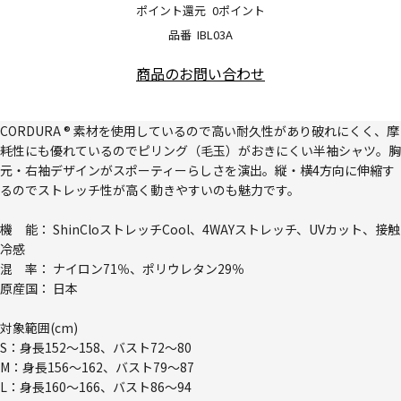
ポイント還元
0ポイント
品番
IBL03A
商品のお問い合わせ
CORDURA ® 素材を使用しているので高い耐久性があり破れにくく、摩
耗性にも優れているのでピリング（毛玉）がおきにくい半袖シャツ。胸
元・右袖デザインがスポーティーらしさを演出。縦・横4方向に伸縮す
るのでストレッチ性が高く動きやすいのも魅力です。
機 能： ShinCloストレッチCool、4WAYストレッチ、UVカット、接触
冷感
混 率： ナイロン71％、ポリウレタン29％
原産国： 日本
対象範囲(cm)
S：身長152～158、バスト72～80
M：身長156～162、バスト79～87
L：身長160～166、バスト86～94