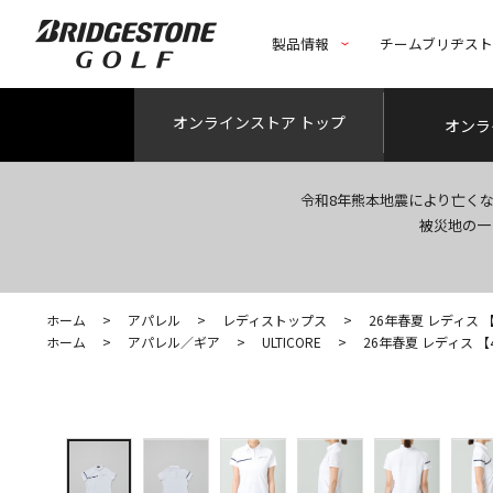
製品情報
チームブリヂス
オンライン
ストア トップ
オンラ
令和8年熊本地震により亡く
被災地の一
ホーム
>
アパレル
>
レディストップス
>
26年春夏 レディス 【4Di
ホーム
>
アパレル／ギア
>
ULTICORE
>
26年春夏 レディス 【4Dim