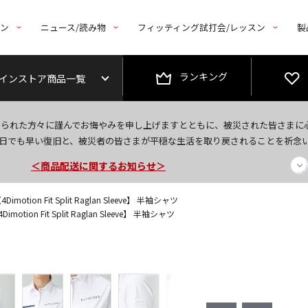
トン
ニュース/読み物
フィッティング試打会/レッスン
製
ランキング
インストア商品一覧
今なら新規会員登録で1,000円OFFクーポンプレゼント！
なられた方々に謹んでお悔やみを申し上げますとともに、被災された皆さまに
＜商品配送に関するお知らせ＞
日でも早い復旧と、被災者の皆さまが平穏な生活を取り戻されることを祈念
＜夏季休暇中のご注文・発送・お問い合わせ＞
motion Fit Split Raglan Sleeve】 半袖シャツ
otion Fit Split Raglan Sleeve】 半袖シャツ