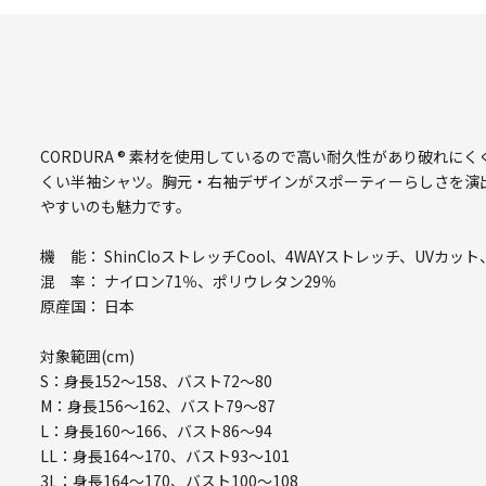
CORDURA ® 素材を使用しているので高い耐久性があり破れ
くい半袖シャツ。胸元・右袖デザインがスポーティーらしさを演
やすいのも魅力です。
機 能： ShinCloストレッチCool、4WAYストレッチ、UVカッ
混 率： ナイロン71％、ポリウレタン29％
原産国： 日本
対象範囲(cm)
S：身長152～158、バスト72～80
M：身長156～162、バスト79～87
L：身長160～166、バスト86～94
LL：身長164～170、バスト93～101
3L：身長164～170、バスト100～108