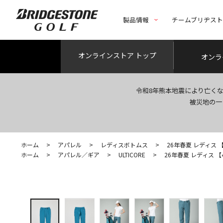
製品情報
チームブリヂス
オンライン
ストア トップ
オンラ
令和8年熊本地震により亡く
被災地の一
ホーム
>
アパレル
>
レディスボトムス
>
26年春夏 レディス 【4
ホーム
>
アパレル／ギア
>
ULTICORE
>
26年春夏 レディス 【4D