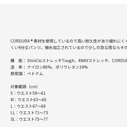
CORDURA ® 素材を使用しているので高い耐久性があり破れ
くい9分丈パンツ。撥水加工されているので少しの急な雨ならそ
機 能： ShinCloストレッチTough、4WAYストレッチ、CO
混 率： ナイロン86%、ポリウレタン14%
原産国： ベトナム
対象範囲（cm）
S：ウエスト59～61
M：ウエスト63～65
L：ウエスト67～69
LL：ウエスト71～73
3L：ウエスト75～77