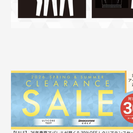
【SALE】 26年春夏アパレルが早くも30％OFF！クリアランスセ