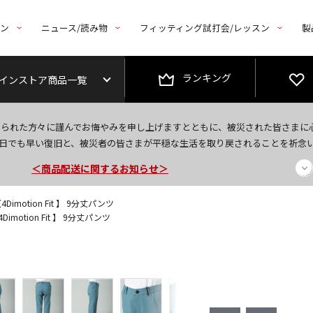
トン
ニュース/読み物
フィッティング試打会/レッスン
製
ランキング
インストア商品一覧
今なら新規会員登録で1,000円OFFクーポンプレゼント！
なられた方々に謹んでお悔やみを申し上げますとともに、被災された皆さまに
＜商品配送に関するお知らせ＞
日でも早い復旧と、被災者の皆さまが平穏な生活を取り戻されることを祈念
＜夏季休暇中のご注文・発送・お問い合わせ＞
Dimotion Fit 】 9分丈パンツ
imotion Fit 】 9分丈パンツ